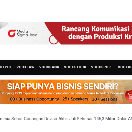
OXPOL
VOOXLAW
VOOXBANK
VOOXSTOCK
VOOXSPORT
VOOXR
nesia Sebut Cadangan Devisa Akhir Juli Sebesar 145,3 Miliar Dolar A
n Kemenkes: Pasien BPJS Kesehatan Viral Tunggu 8 Jam karena H