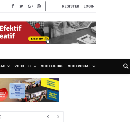
REGISTER
LOGIN
EAD
VOOXLIFE
VOOXFIGURE
VOOXVISUAL
S
CU RSCM Terbatas