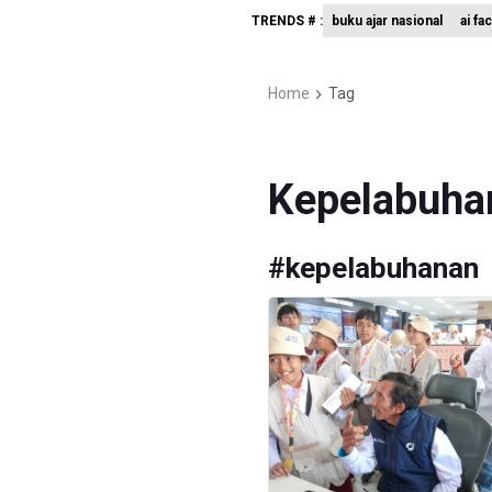
TRENDS # :
buku ajar nasional
ai fa
Terkait T
KPK Terim
Home
Tag
Kementer
Kepelabuha
#
kepelabuhanan