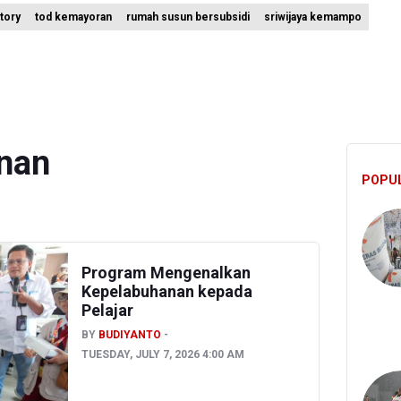
ctory
tod kemayoran
rumah susun bersubsidi
sriwijaya kemampo
emuan 995 Pucuk Senjata, Yayasan Sekolah: Tak Ada Ekskul Menemb
a Permintaan Kejaksaan Agung Periksa Febrie Adriansyah
ian ESDM Kaji Pengembangan PLTS Sepanjang Jalan Tol Trans-Jawa
nan
POPU
Program Mengenalkan
Kepelabuhanan kepada
Pelajar
BY
BUDIYANTO
TUESDAY, JULY 7, 2026 4:00 AM