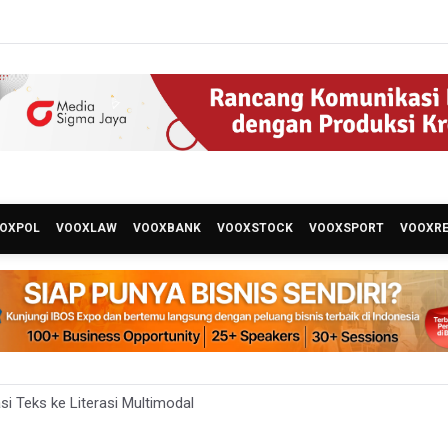
OXPOL
VOOXLAW
VOOXBANK
VOOXSTOCK
VOOXSPORT
VOOXR
asi Teks ke Literasi Multimodal
erbitkan 40 Buku Digital Pendidikan Agama Islam, Dapat Diunduh Gr