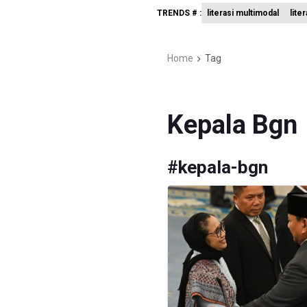
TRENDS # :
literasi multimodal
lite
KKI Sebut
Polda Met
Home
Tag
Polisi Se
Kepala Bgn
#
kepala-bgn