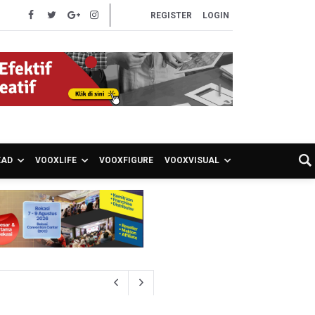
REGISTER
LOGIN
EAD
VOOXLIFE
VOOXFIGURE
VOOXVISUAL
atis