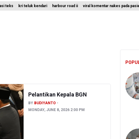
rasi teks
kri teluk kendari
harbour road ii
viral komentar nakes pada pasi
 Ada 10 Nakes Diduga Beri Komentar Nirempati pada Unggahan Pas
ro Jaya Pulangkan Tiga WNI Korban TPPO dari Libya
lidiki Temuan Senjata Api di Yayasan Sekolah Swasta di Jaksel
POPU
Pelantikan Kepala BGN
BY
BUDIYANTO
MONDAY, JUNE 8, 2026 2:00 PM