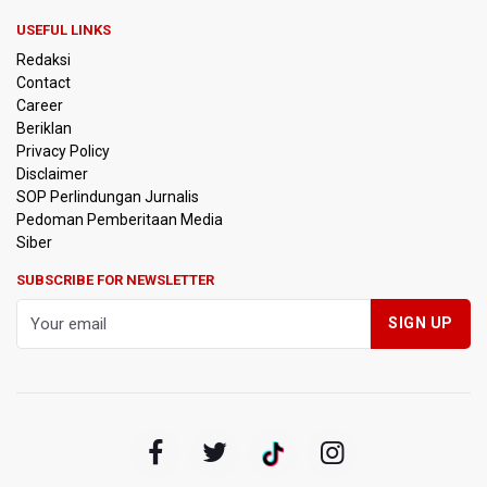
Pemprov Jabar Sediakan Knalpot Standar Gratis di Pos
Polisi saat Razia Knalpot Brong
USEFUL LINKS
Redaksi
BPS Sebut Sensus Ekonomi 2026 untuk Perbarui Data
Contact
Struktur Perekonomian Nasional
Career
Beriklan
Insiden Penembakan Terjadi di Festival Budaya Lembah
Privacy Policy
Baliem di Papua Pegunungan, Dua Warga Terluka
Disclaimer
SOP Perlindungan Jurnalis
Pedoman Pemberitaan Media
Kebakaran Hutan dan Lahan Terjadi di Sejumlah Wilayah
di Sumatra, Kalimantan, dan Pulau Jawa
Siber
SUBSCRIBE FOR NEWSLETTER
Kebakaran Hutan dan Lahan Meluas, TNBTS Tutup
Seluruh Akses Wisata Gunung Bromo Guna Efektifkan
Pemadaman
SEA V Cup 2026: Timnas Voli Putri Indonesia Kalah 0-3
Lawan Thailand
Xabi Alonso Sebut Dukungan Penggemar Chelsea
Menakjubkan di GBK, Menang Lawan AC Milan 3-0
Pakar: Pengungkapan TPPU Eks Jampidsus Febrie