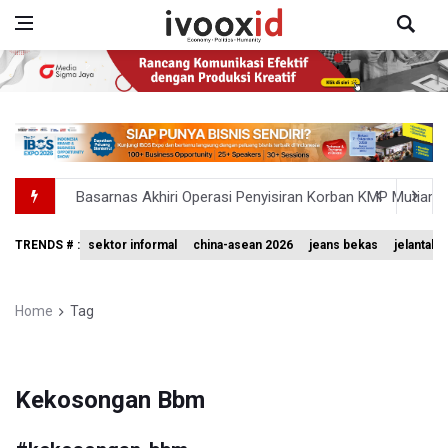
Basarnas Akhiri Operasi Penyisiran Korban KMP Mutiara
Timnas Voli Putri Indonesia Kalah 1-3 Lawan Filipina da
TRENDS # :
sektor informal
china-asean 2026
jeans bekas
jelantah
PSSI Ajak Publik Tak Hujat Pelatih dan Pemain Timnas In
Tim Sepatu Roda Indonesia Raih 19 Medali di Gelaran C
Home
Tag
Sastra untuk Penyadaran Kebangsaan
Kekosongan Bbm