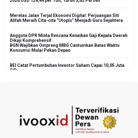
2026 USD 124,44 per Ton, Turun 5,62 Persen
Meretas Jalan Terjal Ekonomi Digital: Perjuangan Siti
Alifah Meraih Cita-cita “Utopis” Menjadi Guru Sejahtera
Anggota DPR Minta Rencana Kenaikan Gaji Kepala Daerah
Dikaji Komprehensif
BGN Wajibkan Ompreng MBG Cantumkan Batas Waktu
Konsumsi Mulai Pekan Depan
BEI Catat Pertumbuhan Investor Saham Capai 10,05 Juta
SID
Flores Bersiap Gelar Festival Golo Koe 2026, Promosikan
Wisata Berkelanjutan
Kemkomdigi Targetkan Reaktivasi IGRS Rampung 2026
TNI Gelar Latihan Kesiapsiagaan Penanggulangan
Bencana Gempa Bumi dan Tsunami di Bali