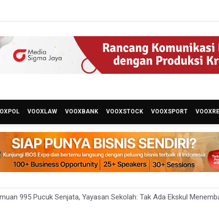
OXPOL
VOOXLAW
VOOXBANK
VOOXSTOCK
VOOXSPORT
VOOXR
emuan 995 Pucuk Senjata, Yayasan Sekolah: Tak Ada Ekskul Menemb
a Permintaan Kejaksaan Agung Periksa Febrie Adriansyah