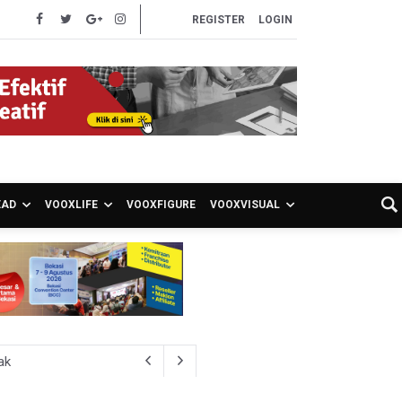
REGISTER
LOGIN
EAD
VOOXLIFE
VOOXFIGURE
VOOXVISUAL
ak