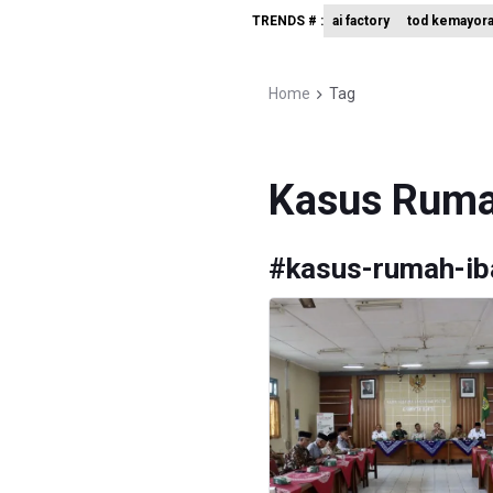
TRENDS # :
ai factory
tod kemayor
Kementer
BRIN Kemb
Home
Tag
KPK Minta
Kasus Ruma
#
kasus-rumah-i