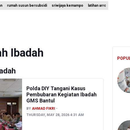
an
rumah susun bersubsidi
sriwijaya kemampo
latihan arrc
ian ESDM Kaji Pengembangan PLTS Sepanjang Jalan Tol Trans-Jawa
angkan Teknologi Modifikasi Cuaca hingga Desalinasi Air Laut Men
 Bambang Rudijanto Tanoesoedibjo Kooperatif, Sudah Tiga Kali Ab
h Ibadah
POPU
badah
Polda DIY Tangani Kasus
Pembubaran Kegiatan Ibadah
GMS Bantul
BY
AHMAD FIKRI
THURSDAY, MAY 28, 2026 4:31 AM