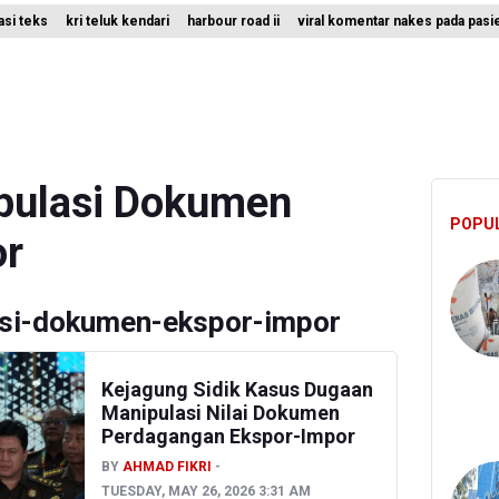
rasi teks
kri teluk kendari
harbour road ii
viral komentar nakes pada pasi
ro Jaya Pulangkan Tiga WNI Korban TPPO dari Libya
lidiki Temuan Senjata Api di Yayasan Sekolah Swasta di Jaksel
ta Api Ditemukan di Sekolah Swasta di Pondok Pinang, Jakarta Selat
pulasi Dokumen
POPU
or
si-dokumen-ekspor-impor
Kejagung Sidik Kasus Dugaan
Manipulasi Nilai Dokumen
Perdagangan Ekspor-Impor
BY
AHMAD FIKRI
TUESDAY, MAY 26, 2026 3:31 AM