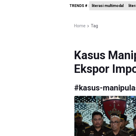
TRENDS # :
literasi multimodal
lite
Polda Met
Polisi Se
Home
Tag
995 Senja
Kasus Mani
Ekspor Imp
#
kasus-manipula