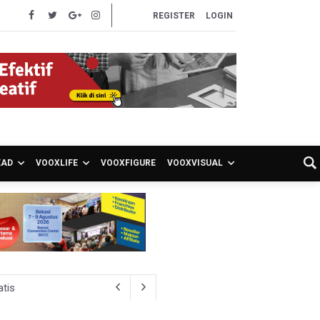
REGISTER
LOGIN
EAD
VOOXLIFE
VOOXFIGURE
VOOXVISUAL
atis
ien BPJS Kesehatan