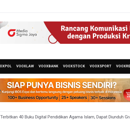
OXPOL
VOOXLAW
VOOXBANK
VOOXSTOCK
VOOXSPORT
VOOXR
erbitkan 40 Buku Digital Pendidikan Agama Islam, Dapat Diunduh Gr
 Ada 10 Nakes Diduga Beri Komentar Nirempati pada Unggahan Pas