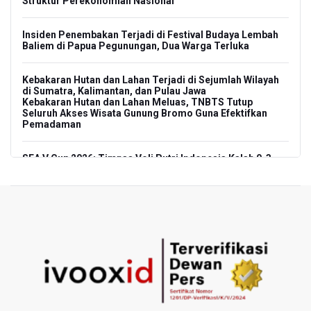
Struktur Perekonomian Nasional
Insiden Penembakan Terjadi di Festival Budaya Lembah
Baliem di Papua Pegunungan, Dua Warga Terluka
Kebakaran Hutan dan Lahan Terjadi di Sejumlah Wilayah
di Sumatra, Kalimantan, dan Pulau Jawa
Kebakaran Hutan dan Lahan Meluas, TNBTS Tutup
Seluruh Akses Wisata Gunung Bromo Guna Efektifkan
Pemadaman
SEA V Cup 2026: Timnas Voli Putri Indonesia Kalah 0-3
Lawan Thailand
Xabi Alonso Sebut Dukungan Penggemar Chelsea
Menakjubkan di GBK, Menang Lawan AC Milan 3-0
Pakar: Pengungkapan TPPU Eks Jampidsus Febrie
Adriansyah Harus Buktikan Pidana Asal
Tim 9 Kejagung Periksa Febrie Adransayah sebagai
Tersangka dan Saksi Terkait Kasus TPPU