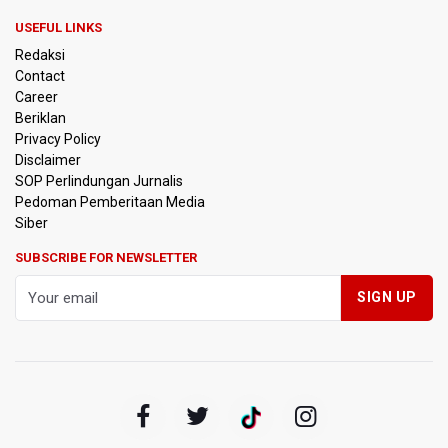
USEFUL LINKS
BPIP: Satu Siswa Sekolah Rakyat Jadi Calon Paskibraka
Redaksi
Nasional
Contact
Career
Kemarau Panjang, BNPB Minta Kalbar Tinjau Perda Bakar
Beriklan
Lahan
Privacy Policy
Disclaimer
Kemensos Targetkan 150 Ribu Siswa Masuk Program
SOP Perlindungan Jurnalis
Sekolah Rakyat Tahun 2027
Pedoman Pemberitaan Media
Siber
Pemprov DKI Jakarta Pastikan Data Pajak dan Aset
Daerah Aman dari Kebakaran Bapenda
SUBSCRIBE FOR NEWSLETTER
Pertumbuhan Ekonomi 5,3 Persen Belum Cukup
Dongkrak Optimisme Pasar, Ekonom Sebut Investor
Masih Selektif
Anggota DPR Desak Polisi Usut Tuntas Temuan Ratusan
Senjata di Sekolah Swasta Jakarta Selatan
Amnesty International Kecam Penangkapan Dua
Warganet atas Konten Pidato Presiden, Nilai
Kriminalisasi Kritik Persempit Ruang Sipil