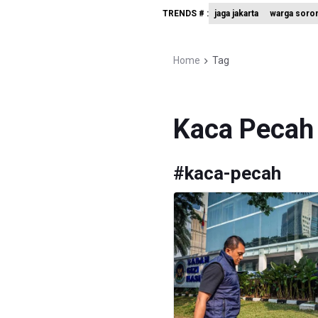
TRENDS # :
jaga jakarta
warga soro
BGN Beri 
Febrie Ad
Home
Tag
BGN Prose
Kaca Pecah
#
kaca-pecah