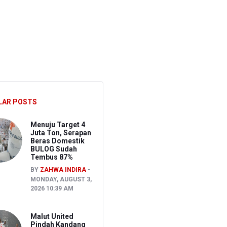
agai Tersangka
a Toleransi bagi Pelanggaran Disiplin
LAR POSTS
Menuju Target 4
Juta Ton, Serapan
Beras Domestik
BULOG Sudah
Tembus 87%
BY
ZAHWA INDIRA
MONDAY, AUGUST 3,
2026 10:39 AM
Malut United
Pindah Kandang