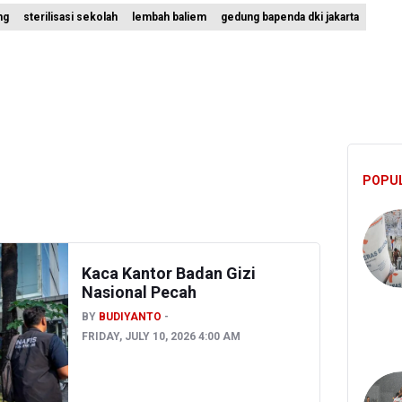
ng
sterilisasi sekolah
lembah baliem
gedung bapenda dki jakarta
Batas Waktu SPPG Kantongi SLHS Paling Lambat 10 Agustus
riansyah Dicecar Puluhan Pertanyaan Saat Diperiksa di Kejagung Seb
s Pemberhentian Tidak Hormat 66 Kepala SPPG, Sudaryono: Tidak Ad
POPU
Kaca Kantor Badan Gizi
Nasional Pecah
BY
BUDIYANTO
FRIDAY, JULY 10, 2026 4:00 AM