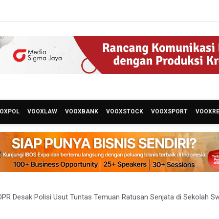
OXPOL
VOOXLAW
VOOXBANK
VOOXSTOCK
VOOXSPORT
VOOXR
PR Desak Polisi Usut Tuntas Temuan Ratusan Senjata di Sekolah Sw
nternational Kecam Penangkapan Dua Warganet atas Konten Pidato Pres