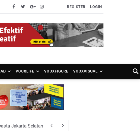
REGISTER
LOGIN
EAD
VOOXLIFE
VOOXFIGURE
VOOXVISUAL
asta Jakarta Selatan
iden, Nilai Kriminalisasi Kritik Persempit Ruang Sipil