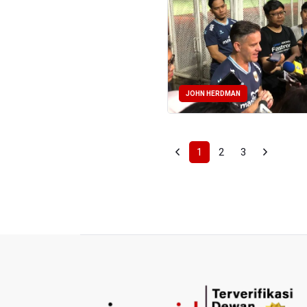
JOHN HERDMAN
1
2
3