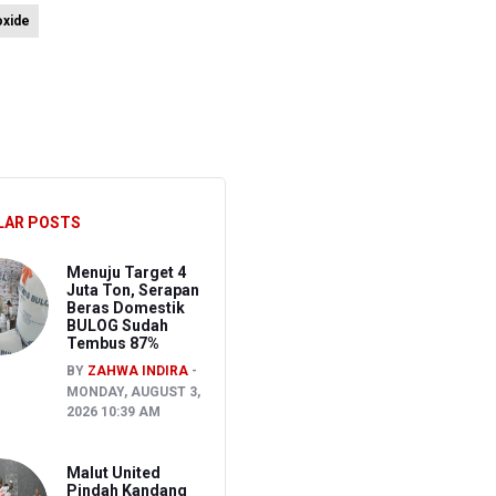
oxide
ura 1-1
akancana
LAR POSTS
Menuju Target 4
Juta Ton, Serapan
Beras Domestik
BULOG Sudah
Tembus 87%
BY
ZAHWA INDIRA
MONDAY, AUGUST 3,
2026 10:39 AM
Malut United
Pindah Kandang