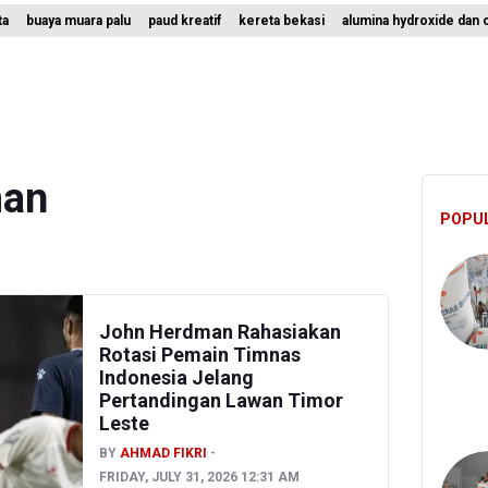
ta
buaya muara palu
paud kreatif
kereta bekasi
alumina hydroxide dan 
donesia Tersingkir di Piala AFF 2026 Setelah Ditahan Imbang Singap
ah Matangkan Rencana Pembaruan Buku Ajar Nasional
 Gunung Gede Pangrango Ditutup karena Kebakaran Alun-alun Sury
man
POPU
John Herdman Rahasiakan
Rotasi Pemain Timnas
Indonesia Jelang
Pertandingan Lawan Timor
Leste
BY
AHMAD FIKRI
FRIDAY, JULY 31, 2026 12:31 AM