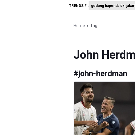
TRENDS # :
gedung bapenda dki jakar
Timnas In
Pemerint
Home
Tag
Pendakian
John Herd
#
john-herdman