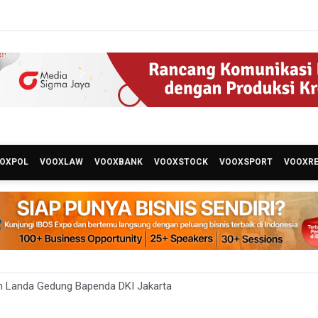
OXPOL
VOOXLAW
VOOXBANK
VOOXSTOCK
VOOXSPORT
VOOXR
n Landa Gedung Bapenda DKI Jakarta
uasi TImnas Indonesia Setelah Gagal Tembus Semifinal Piala AFF 20