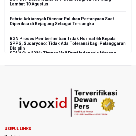
Lambat 10 Agustus
Febrie Adriansyah Dicecar Puluhan Pertanyaan Saat
Diperiksa di Kejagung Sebagai Tersangka
BGN Proses Pemberhentian Tidak Hormat 66 Kepala
SPPG, Sudaryono: Tidak Ada Toleransi bagi Pelanggaran
Disiplin
SEA V Cup 2026: Timnas Voli Putri Indonesia Menang
Lawan Vietnam 3-2
Kebakaran Landa Gedung Bapenda DKI Jakarta
PSSI Evaluasi TImnas Indonesia Setelah Gagal Tembus
Semifinal Piala AFF 2026
Timnas Indonesia Tersingkir di Piala AFF 2026 Setelah
Ditahan Imbang Singapura 1-1
Pemerintah Matangkan Rencana Pembaruan Buku Ajar
USEFUL LINKS
Nasional