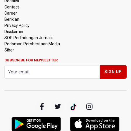
Redaksi
Contact
Pendakian Gunung Gede Pangrango Ditutup karena
Career
Kebakaran Alun-alun Suryakancana
Beriklan
Privacy Policy
Menkomdigi Sebut Kehadiran AI Factory Perkuat Posisi
Disclaimer
Indonesia
SOP Perlindungan Jurnalis
Pedoman Pemberitaan Media
Perumnas Bangun Hunian Bersubsidi dengan Konsep
Siber
TOD di Kemayoran
SUBSCRIBE FOR NEWSLETTER
Bank Indonesia Sebut Cadangan Devisa Akhir Juli
Sebesar 145,3 Miliar Dolar AS
Penjelasan Kemenkes: Pasien BPJS Kesehatan Viral
Tunggu 8 Jam karena HCU RSCM Terbatas
Terkait Temuan 995 Pucuk Senjata, Yayasan Sekolah: Tak
Ada Ekskul Menembak
KPK Terima Permintaan Kejaksaan Agung Periksa Febrie
Adriansyah