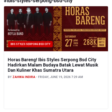
#
ibis-styles-serpong-bsd-city
Loading...
NEWSLETTER
Subscribe for our daily news
LET'S HANG OUT ON SOCIAL