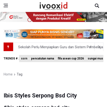
Sekolah Perlu Menyiapkan Guru dan Sistem Pembelajaran
Tim 9 Kejagung Periksa 7 Saksi Kasus Korupsi dan TPPU
TRENDS # :
ssrn
pencatutan nama
fifa asean cup 2026
sungai musi
Lelang Barang Rampasan Serentak Digelar di 365 Kejari, 
Gajah Liar Ditemukan Mati di Kebun Sawit Aceh, Kemen
Home
Tag
Menhut Sebut Satgas Inovasi Pembiayaan Taman Nasiona
Ibis Styles Serpong Bsd City