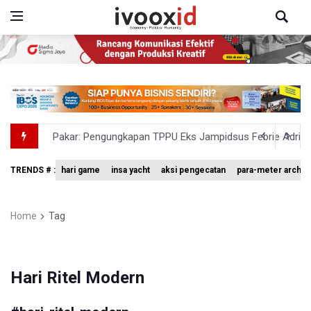
Pakar: Pengungkapan TPPU Eks Jampidsus Febrie Adrian
Tim 9 Kejagung Periksa Febrie Adransayah sebagai Ters
TRENDS # :
hari game
insa yacht
aksi pengecatan
para-meter archer
BPIP: Satu Siswa Sekolah Rakyat Jadi Calon Paskibraka 
BNPB Minta Pemprov Kalimantan Barat Tinjau Kembali
Home
Tag
Kemensos Targetkan 150 Ribu Siswa Masuk Program Se
Hari Ritel Modern