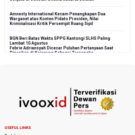
Amnesty International Kecam Penangkapan Dua
Warganet atas Konten Pidato Presiden, Nilai
Kriminalisasi Kritik Persempit Ruang Sipil
BGN Beri Batas Waktu SPPG Kantongi SLHS Paling
Lambat 10 Agustus
Febrie Adriansyah Dicecar Puluhan Pertanyaan Saat
Diperiksa di Kejagung Sebagai Tersangka
BGN Proses Pemberhentian Tidak Hormat 66 Kepala
SPPG, Sudaryono: Tidak Ada Toleransi bagi Pelanggaran
Disiplin
SEA V Cup 2026: Timnas Voli Putri Indonesia Menang
Lawan Vietnam 3-2
Kebakaran Landa Gedung Bapenda DKI Jakarta
PSSI Evaluasi TImnas Indonesia Setelah Gagal Tembus
USEFUL LINKS
Semifinal Piala AFF 2026