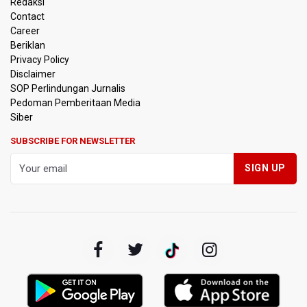
Redaksi
Contact
Timnas Indonesia Tersingkir di Piala AFF 2026 Setelah
Career
Ditahan Imbang Singapura 1-1
Beriklan
Privacy Policy
Pemerintah Matangkan Rencana Pembaruan Buku Ajar
Disclaimer
Nasional
SOP Perlindungan Jurnalis
Pedoman Pemberitaan Media
Pendakian Gunung Gede Pangrango Ditutup karena
Siber
Kebakaran Alun-alun Suryakancana
SUBSCRIBE FOR NEWSLETTER
Menkomdigi Sebut Kehadiran AI Factory Perkuat Posisi
Indonesia
Perumnas Bangun Hunian Bersubsidi dengan Konsep
TOD di Kemayoran
Bank Indonesia Sebut Cadangan Devisa Akhir Juli
Sebesar 145,3 Miliar Dolar AS
Penjelasan Kemenkes: Pasien BPJS Kesehatan Viral
Tunggu 8 Jam karena HCU RSCM Terbatas