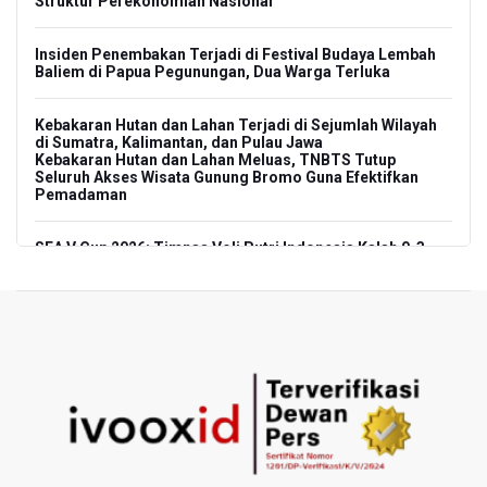
Struktur Perekonomian Nasional
Insiden Penembakan Terjadi di Festival Budaya Lembah
Baliem di Papua Pegunungan, Dua Warga Terluka
Kebakaran Hutan dan Lahan Terjadi di Sejumlah Wilayah
di Sumatra, Kalimantan, dan Pulau Jawa
Kebakaran Hutan dan Lahan Meluas, TNBTS Tutup
Seluruh Akses Wisata Gunung Bromo Guna Efektifkan
Pemadaman
SEA V Cup 2026: Timnas Voli Putri Indonesia Kalah 0-3
Lawan Thailand
Xabi Alonso Sebut Dukungan Penggemar Chelsea
Menakjubkan di GBK, Menang Lawan AC Milan 3-0
Pakar: Pengungkapan TPPU Eks Jampidsus Febrie
Adriansyah Harus Buktikan Pidana Asal
Tim 9 Kejagung Periksa Febrie Adransayah sebagai
Tersangka dan Saksi Terkait Kasus TPPU