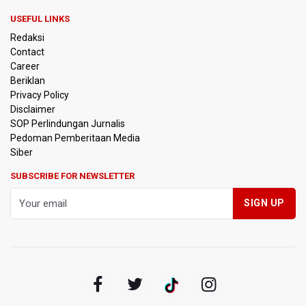
USEFUL LINKS
BPIP: Satu Siswa Sekolah Rakyat Jadi Calon Paskibraka
Redaksi
Nasional
Contact
Career
Kemarau Panjang, BNPB Minta Kalbar Tinjau Perda Bakar
Beriklan
Lahan
Privacy Policy
Disclaimer
Kemensos Targetkan 150 Ribu Siswa Masuk Program
SOP Perlindungan Jurnalis
Sekolah Rakyat Tahun 2027
Pedoman Pemberitaan Media
Siber
Pemprov DKI Jakarta Pastikan Data Pajak dan Aset
Daerah Aman dari Kebakaran Bapenda
SUBSCRIBE FOR NEWSLETTER
Pertumbuhan Ekonomi 5,3 Persen Belum Cukup
Dongkrak Optimisme Pasar, Ekonom Sebut Investor
Masih Selektif
Anggota DPR Desak Polisi Usut Tuntas Temuan Ratusan
Senjata di Sekolah Swasta Jakarta Selatan
Amnesty International Kecam Penangkapan Dua
Warganet atas Konten Pidato Presiden, Nilai
Kriminalisasi Kritik Persempit Ruang Sipil