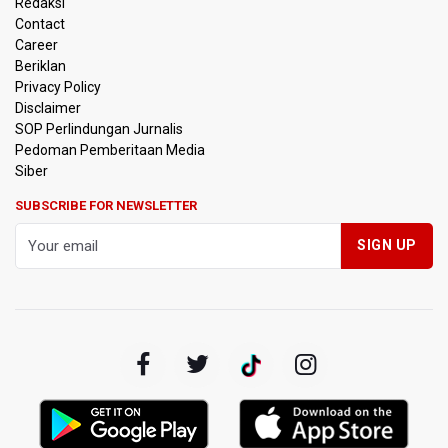
Redaksi
Contact
Pendakian Gunung Gede Pangrango Ditutup karena
Career
Kebakaran Alun-alun Suryakancana
Beriklan
Privacy Policy
Menkomdigi Sebut Kehadiran AI Factory Perkuat Posisi
Disclaimer
Indonesia
SOP Perlindungan Jurnalis
Pedoman Pemberitaan Media
Perumnas Bangun Hunian Bersubsidi dengan Konsep
Siber
TOD di Kemayoran
SUBSCRIBE FOR NEWSLETTER
Bank Indonesia Sebut Cadangan Devisa Akhir Juli
Sebesar 145,3 Miliar Dolar AS
Penjelasan Kemenkes: Pasien BPJS Kesehatan Viral
Tunggu 8 Jam karena HCU RSCM Terbatas
Terkait Temuan 995 Pucuk Senjata, Yayasan Sekolah: Tak
Ada Ekskul Menembak
KPK Terima Permintaan Kejaksaan Agung Periksa Febrie
Adriansyah