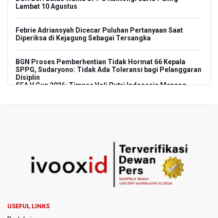
Lambat 10 Agustus
Febrie Adriansyah Dicecar Puluhan Pertanyaan Saat
Diperiksa di Kejagung Sebagai Tersangka
BGN Proses Pemberhentian Tidak Hormat 66 Kepala
SPPG, Sudaryono: Tidak Ada Toleransi bagi Pelanggaran
Disiplin
SEA V Cup 2026: Timnas Voli Putri Indonesia Menang
Lawan Vietnam 3-2
Kebakaran Landa Gedung Bapenda DKI Jakarta
PSSI Evaluasi TImnas Indonesia Setelah Gagal Tembus
Semifinal Piala AFF 2026
Timnas Indonesia Tersingkir di Piala AFF 2026 Setelah
Ditahan Imbang Singapura 1-1
Pemerintah Matangkan Rencana Pembaruan Buku Ajar
USEFUL LINKS
Nasional