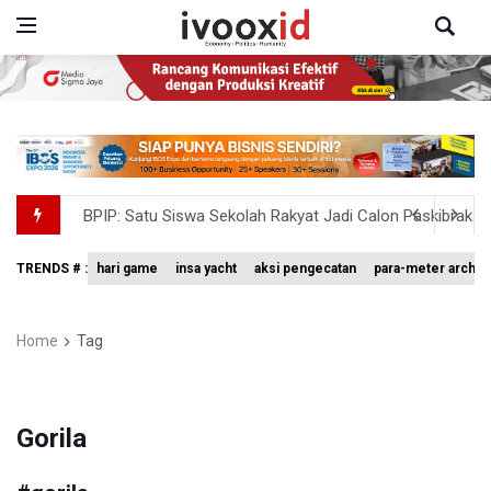
BPIP: Satu Siswa Sekolah Rakyat Jadi Calon Paskibraka 
BNPB Minta Pemprov Kalimantan Barat Tinjau Kembali
TRENDS # :
hari game
insa yacht
aksi pengecatan
para-meter archer
Kemensos Targetkan 150 Ribu Siswa Masuk Program Se
Pemprov DKI Jakarta Pastikan Data Pajak dan Aset Dae
Home
Tag
Pertumbuhan Ekonomi 5,3 Persen Belum Cukup Dongkrak 
Gorila