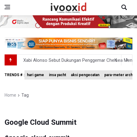
Xabi Alonso Sebut Dukungan Penggemar Chelsea Menakj
Pakar: Pengungkapan TPPU Eks Jampidsus Febrie Adrian
TRENDS # :
hari game
insa yacht
aksi pengecatan
para-meter archer
Tim 9 Kejagung Periksa Febrie Adransayah sebagai Ters
BPIP: Satu Siswa Sekolah Rakyat Jadi Calon Paskibraka 
Home
Tag
BNPB Minta Pemprov Kalimantan Barat Tinjau Kembali
Google Cloud Summit