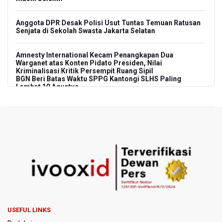
Anggota DPR Desak Polisi Usut Tuntas Temuan Ratusan
Senjata di Sekolah Swasta Jakarta Selatan
Amnesty International Kecam Penangkapan Dua
Warganet atas Konten Pidato Presiden, Nilai
Kriminalisasi Kritik Persempit Ruang Sipil
BGN Beri Batas Waktu SPPG Kantongi SLHS Paling
Lambat 10 Agustus
Febrie Adriansyah Dicecar Puluhan Pertanyaan Saat
Diperiksa di Kejagung Sebagai Tersangka
BGN Proses Pemberhentian Tidak Hormat 66 Kepala
SPPG, Sudaryono: Tidak Ada Toleransi bagi Pelanggaran
Disiplin
SEA V Cup 2026: Timnas Voli Putri Indonesia Menang
Lawan Vietnam 3-2
USEFUL LINKS
Kebakaran Landa Gedung Bapenda DKI Jakarta