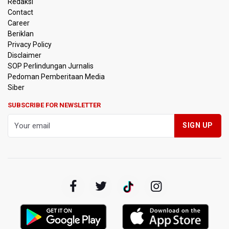
Redaksi
Contact
PSSI Evaluasi TImnas Indonesia Setelah Gagal Tembus
Career
Semifinal Piala AFF 2026
Beriklan
Privacy Policy
Timnas Indonesia Tersingkir di Piala AFF 2026 Setelah
Disclaimer
Ditahan Imbang Singapura 1-1
SOP Perlindungan Jurnalis
Pedoman Pemberitaan Media
Pemerintah Matangkan Rencana Pembaruan Buku Ajar
Siber
Nasional
SUBSCRIBE FOR NEWSLETTER
Pendakian Gunung Gede Pangrango Ditutup karena
Kebakaran Alun-alun Suryakancana
Menkomdigi Sebut Kehadiran AI Factory Perkuat Posisi
Indonesia
Perumnas Bangun Hunian Bersubsidi dengan Konsep
TOD di Kemayoran
Bank Indonesia Sebut Cadangan Devisa Akhir Juli
Sebesar 145,3 Miliar Dolar AS