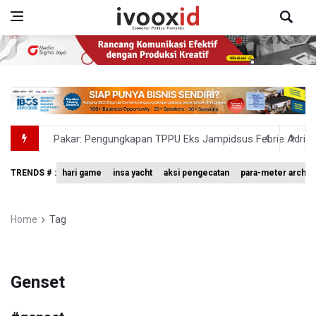
Pakar: Pengungkapan TPPU Eks Jampidsus Febrie Adrian
Tim 9 Kejagung Periksa Febrie Adransayah sebagai Ters
TRENDS # :
hari game
insa yacht
aksi pengecatan
para-meter archer
BPIP: Satu Siswa Sekolah Rakyat Jadi Calon Paskibraka 
BNPB Minta Pemprov Kalimantan Barat Tinjau Kembali
Home
Tag
Kemensos Targetkan 150 Ribu Siswa Masuk Program Se
Genset