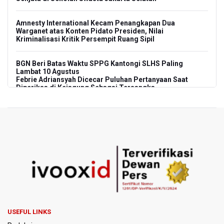
Amnesty International Kecam Penangkapan Dua
Warganet atas Konten Pidato Presiden, Nilai
Kriminalisasi Kritik Persempit Ruang Sipil
BGN Beri Batas Waktu SPPG Kantongi SLHS Paling
Lambat 10 Agustus
Febrie Adriansyah Dicecar Puluhan Pertanyaan Saat
Diperiksa di Kejagung Sebagai Tersangka
BGN Proses Pemberhentian Tidak Hormat 66 Kepala
SPPG, Sudaryono: Tidak Ada Toleransi bagi Pelanggaran
Disiplin
SEA V Cup 2026: Timnas Voli Putri Indonesia Menang
Lawan Vietnam 3-2
Kebakaran Landa Gedung Bapenda DKI Jakarta
PSSI Evaluasi TImnas Indonesia Setelah Gagal Tembus
USEFUL LINKS
Semifinal Piala AFF 2026