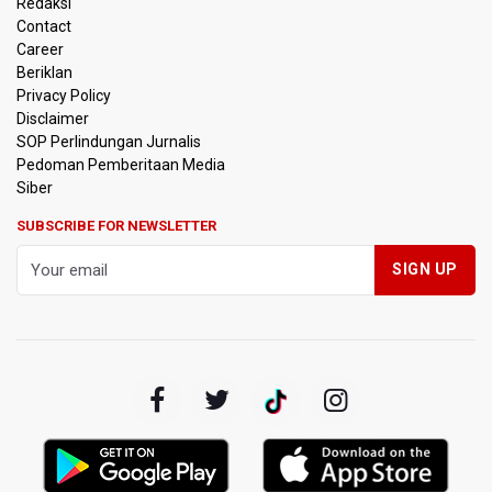
Redaksi
Contact
Timnas Indonesia Tersingkir di Piala AFF 2026 Setelah
Career
Ditahan Imbang Singapura 1-1
Beriklan
Privacy Policy
Pemerintah Matangkan Rencana Pembaruan Buku Ajar
Disclaimer
Nasional
SOP Perlindungan Jurnalis
Pedoman Pemberitaan Media
Pendakian Gunung Gede Pangrango Ditutup karena
Siber
Kebakaran Alun-alun Suryakancana
SUBSCRIBE FOR NEWSLETTER
Menkomdigi Sebut Kehadiran AI Factory Perkuat Posisi
Indonesia
Perumnas Bangun Hunian Bersubsidi dengan Konsep
TOD di Kemayoran
Bank Indonesia Sebut Cadangan Devisa Akhir Juli
Sebesar 145,3 Miliar Dolar AS
Penjelasan Kemenkes: Pasien BPJS Kesehatan Viral
Tunggu 8 Jam karena HCU RSCM Terbatas