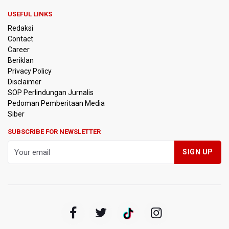
USEFUL LINKS
Kemarau Panjang, BNPB Minta Kalbar Tinjau Perda Bakar
Redaksi
Lahan
Contact
Career
Kemensos Targetkan 150 Ribu Siswa Masuk Program
Beriklan
Sekolah Rakyat Tahun 2027
Privacy Policy
Disclaimer
Pemprov DKI Jakarta Pastikan Data Pajak dan Aset
SOP Perlindungan Jurnalis
Daerah Aman dari Kebakaran Bapenda
Pedoman Pemberitaan Media
Siber
Pertumbuhan Ekonomi 5,3 Persen Belum Cukup
Dongkrak Optimisme Pasar, Ekonom Sebut Investor
SUBSCRIBE FOR NEWSLETTER
Masih Selektif
Anggota DPR Desak Polisi Usut Tuntas Temuan Ratusan
Senjata di Sekolah Swasta Jakarta Selatan
Amnesty International Kecam Penangkapan Dua
Warganet atas Konten Pidato Presiden, Nilai
Kriminalisasi Kritik Persempit Ruang Sipil
BGN Beri Batas Waktu SPPG Kantongi SLHS Paling
Lambat 10 Agustus