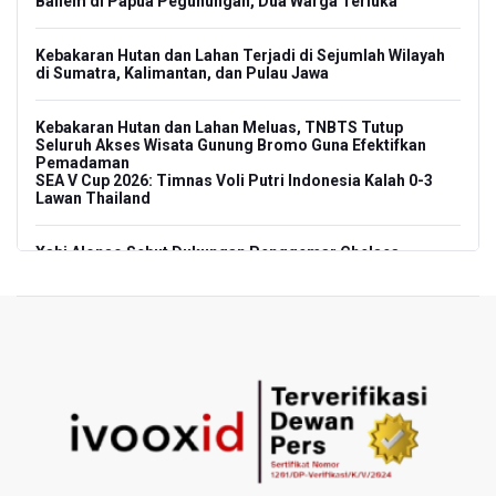
Baliem di Papua Pegunungan, Dua Warga Terluka
Kebakaran Hutan dan Lahan Terjadi di Sejumlah Wilayah
di Sumatra, Kalimantan, dan Pulau Jawa
Kebakaran Hutan dan Lahan Meluas, TNBTS Tutup
Seluruh Akses Wisata Gunung Bromo Guna Efektifkan
Pemadaman
SEA V Cup 2026: Timnas Voli Putri Indonesia Kalah 0-3
Lawan Thailand
Xabi Alonso Sebut Dukungan Penggemar Chelsea
Menakjubkan di GBK, Menang Lawan AC Milan 3-0
Pakar: Pengungkapan TPPU Eks Jampidsus Febrie
Adriansyah Harus Buktikan Pidana Asal
Tim 9 Kejagung Periksa Febrie Adransayah sebagai
Tersangka dan Saksi Terkait Kasus TPPU
BPIP: Satu Siswa Sekolah Rakyat Jadi Calon Paskibraka
Nasional