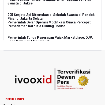
Swasta di Jaksel
995 Senjata Api Ditemukan di Sekolah Swasta di Pondok
Pinang, Jakarta Selatan
Pemerintah Gelar Operasi Modifikasi Cuaca Percepat
Pemadaman Karhutla Gunung Bromo
Pemerintah Tunda Penerapan Pajak Marketplace, DJP:
Jaga Daya Beli Masyarakat
Kemenkeu Ambil Alih 60 Persen Saham KCIC
Anggota Komisi III DPR Usulkan Mekanisme Pra Judicial
dalam RUU Perampasan Aset
KPK Sebut Pejabat Kemenhut Diduga Menerima 12.500
Dolar Singapura dari Bupati Kuantan Singingi Nonaktif
Suhardiman Amby
Amnesty International Desak Hentikan Sementara dan
USEFUL LINKS
Evaluasi Program MBG Usai Rentetan Dugaan Keracunan