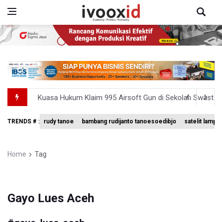
Kuasa Hukum Klaim 995 Airsoft Gun di Sekolah Swasta Ja
Menperin Sebut Insentif Kendaraan Listrik untuk Produk 
TRENDS # :
rudy tanoe
bambang rudijanto tanoesoedibjo
satelit lampu
Sri Mulyani Indrawati Kembali ke Bank Dunia
Persebaya Juara Piala Presiden 2026, Menang Adu Pinal
Home
Tag
Dari Literasi Teks ke Literasi Multimodal
Gayo Lues Aceh