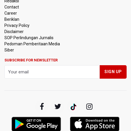
Redaksi
Massal
Contact
Career
Harga Telur dan Daging Ayam Masih Tertekan,
Beriklan
Pemerintah Diminta Lindungi Peternak Kecil
Privacy Policy
Disclaimer
Tak Mampu Bayar Gaji ASN, Ratusan Pemda Dapat
SOP Perlindungan Jurnalis
Suntikan Dana Rp20,5 Triliun dari Pusat
Pedoman Pemberitaan Media
Siber
DPR Pastikan Tak Ada Surpres Pergantian Kapolri
SUBSCRIBE FOR NEWSLETTER
Pemerintah Tambah Penempatan Dana SAL di Himbara
OJK Wajibkan Pindar Serahkan Data Transaksi
Pendanaan
Garuda Pertiwi dan Putri Nusantara akan Bela Indonesia
di Srikandi Merdeka Cup 2026
Aldila dan Janice Berlaga di Sektor Ganda WTA 1000
Toronto dengan Partner Berbeda
Ramai di Media Sosial Soal Rehat Waktu 48 Jam Menuju