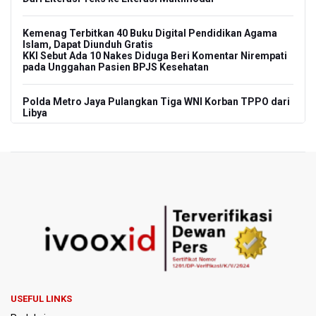
Kemenag Terbitkan 40 Buku Digital Pendidikan Agama
Islam, Dapat Diunduh Gratis
KKI Sebut Ada 10 Nakes Diduga Beri Komentar Nirempati
pada Unggahan Pasien BPJS Kesehatan
Polda Metro Jaya Pulangkan Tiga WNI Korban TPPO dari
Libya
Polisi Selidiki Temuan Senjata Api di Yayasan Sekolah
Swasta di Jaksel
995 Senjata Api Ditemukan di Sekolah Swasta di Pondok
Pinang, Jakarta Selatan
Pemerintah Gelar Operasi Modifikasi Cuaca Percepat
Pemadaman Karhutla Gunung Bromo
Pemerintah Tunda Penerapan Pajak Marketplace, DJP:
Jaga Daya Beli Masyarakat
USEFUL LINKS