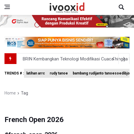
BRIN Kembangkan Teknologi Modifikasi Cuaca hingga De
KPK Minta Bambang Rudijanto Tanoesoedibjo Kooperatif
TRENDS # :
latihan arrc
rudy tanoe
bambang rudijanto tanoesoedibjo
BRIN Pastikan Keamanan Data Proyek Satelit Lampung-
BRIN Sebut Teknologi ANG Berpotensi Hemat Subsidi LPG 
Home
Tag
Kuasa Hukum Klaim 995 Airsoft Gun di Sekolah Swasta Ja
French Open 2026