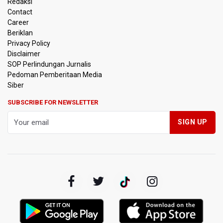
Redaksi
Kemenkeu Ambil Alih 60 Persen Saham KCIC
Contact
Career
Beriklan
Anggota Komisi III DPR Usulkan Mekanisme Pra Judicial
dalam RUU Perampasan Aset
Privacy Policy
Disclaimer
SOP Perlindungan Jurnalis
KPK Sebut Pejabat Kemenhut Diduga Menerima 12.500
Pedoman Pemberitaan Media
Dolar Singapura dari Bupati Kuantan Singingi Nonaktif
Suhardiman Amby
Siber
SUBSCRIBE FOR NEWSLETTER
Amnesty International Desak Hentikan Sementara dan
Evaluasi Program MBG Usai Rentetan Dugaan Keracunan
Massal
Harga Telur dan Daging Ayam Masih Tertekan,
Pemerintah Diminta Lindungi Peternak Kecil
Tak Mampu Bayar Gaji ASN, Ratusan Pemda Dapat
Suntikan Dana Rp20,5 Triliun dari Pusat
DPR Pastikan Tak Ada Surpres Pergantian Kapolri
Pemerintah Tambah Penempatan Dana SAL di Himbara