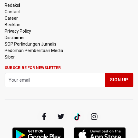
Sri Mulyani Indrawati Kembali ke Bank Dunia
Redaksi
Contact
Persebaya Juara Piala Presiden 2026, Menang Adu Pinalti
Career
Lawan Persib Bandung
Beriklan
Privacy Policy
Dari Literasi Teks ke Literasi Multimodal
Disclaimer
SOP Perlindungan Jurnalis
Pedoman Pemberitaan Media
Kemenag Terbitkan 40 Buku Digital Pendidikan Agama
Islam, Dapat Diunduh Gratis
Siber
SUBSCRIBE FOR NEWSLETTER
KKI Sebut Ada 10 Nakes Diduga Beri Komentar Nirempati
pada Unggahan Pasien BPJS Kesehatan
Polda Metro Jaya Pulangkan Tiga WNI Korban TPPO dari
Libya
Polisi Selidiki Temuan Senjata Api di Yayasan Sekolah
Swasta di Jaksel
995 Senjata Api Ditemukan di Sekolah Swasta di Pondok
Pinang, Jakarta Selatan