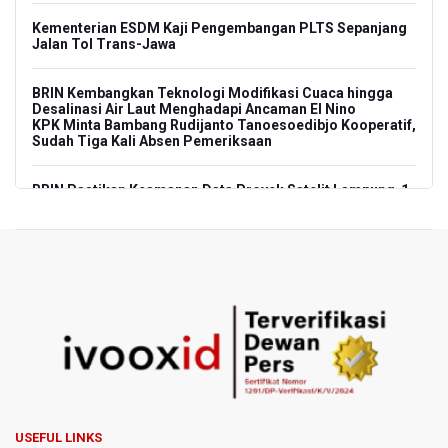
Kementerian ESDM Kaji Pengembangan PLTS Sepanjang
Jalan Tol Trans-Jawa
BRIN Kembangkan Teknologi Modifikasi Cuaca hingga
Desalinasi Air Laut Menghadapi Ancaman El Nino
KPK Minta Bambang Rudijanto Tanoesoedibjo Kooperatif,
Sudah Tiga Kali Absen Pemeriksaan
BRIN Pastikan Keamanan Data Proyek Satelit Lampung-1
BRIN Sebut Teknologi ANG Berpotensi Hemat Subsidi LPG
hingga Rp26 triliun
Kuasa Hukum Klaim 995 Airsoft Gun di Sekolah Swasta
Jaksel Berizin, Bantah Kepemilikan Senjata Api dan
Narkoba
Menperin Sebut Insentif Kendaraan Listrik untuk Produk
Bernilai Tambah Tinggi
USEFUL LINKS