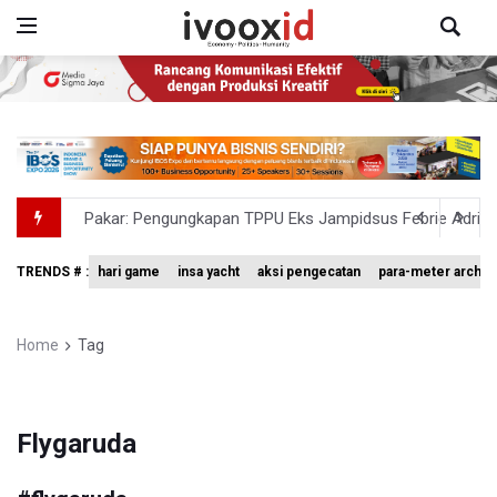
Pakar: Pengungkapan TPPU Eks Jampidsus Febrie Adrian
Tim 9 Kejagung Periksa Febrie Adransayah sebagai Ters
TRENDS # :
hari game
insa yacht
aksi pengecatan
para-meter archer
BPIP: Satu Siswa Sekolah Rakyat Jadi Calon Paskibraka 
BNPB Minta Pemprov Kalimantan Barat Tinjau Kembali
Home
Tag
Kemensos Targetkan 150 Ribu Siswa Masuk Program Se
Flygaruda