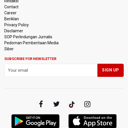
Redaksi
Contact
Timnas Indonesia Tersingkir di Piala AFF 2026 Setelah
Career
Ditahan Imbang Singapura 1-1
Beriklan
Privacy Policy
Pemerintah Matangkan Rencana Pembaruan Buku Ajar
Disclaimer
Nasional
SOP Perlindungan Jurnalis
Pedoman Pemberitaan Media
Pendakian Gunung Gede Pangrango Ditutup karena
Siber
Kebakaran Alun-alun Suryakancana
SUBSCRIBE FOR NEWSLETTER
Menkomdigi Sebut Kehadiran AI Factory Perkuat Posisi
Indonesia
Perumnas Bangun Hunian Bersubsidi dengan Konsep
TOD di Kemayoran
Bank Indonesia Sebut Cadangan Devisa Akhir Juli
Sebesar 145,3 Miliar Dolar AS
Penjelasan Kemenkes: Pasien BPJS Kesehatan Viral
Tunggu 8 Jam karena HCU RSCM Terbatas