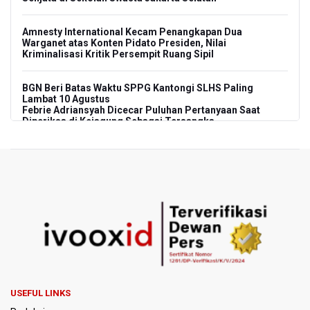
Amnesty International Kecam Penangkapan Dua
Warganet atas Konten Pidato Presiden, Nilai
Kriminalisasi Kritik Persempit Ruang Sipil
BGN Beri Batas Waktu SPPG Kantongi SLHS Paling
Lambat 10 Agustus
Febrie Adriansyah Dicecar Puluhan Pertanyaan Saat
Diperiksa di Kejagung Sebagai Tersangka
BGN Proses Pemberhentian Tidak Hormat 66 Kepala
SPPG, Sudaryono: Tidak Ada Toleransi bagi Pelanggaran
Disiplin
SEA V Cup 2026: Timnas Voli Putri Indonesia Menang
Lawan Vietnam 3-2
Kebakaran Landa Gedung Bapenda DKI Jakarta
PSSI Evaluasi TImnas Indonesia Setelah Gagal Tembus
USEFUL LINKS
Semifinal Piala AFF 2026