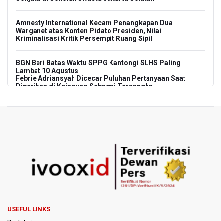
Amnesty International Kecam Penangkapan Dua
Warganet atas Konten Pidato Presiden, Nilai
Kriminalisasi Kritik Persempit Ruang Sipil
BGN Beri Batas Waktu SPPG Kantongi SLHS Paling
Lambat 10 Agustus
Febrie Adriansyah Dicecar Puluhan Pertanyaan Saat
Diperiksa di Kejagung Sebagai Tersangka
BGN Proses Pemberhentian Tidak Hormat 66 Kepala
SPPG, Sudaryono: Tidak Ada Toleransi bagi Pelanggaran
Disiplin
SEA V Cup 2026: Timnas Voli Putri Indonesia Menang
Lawan Vietnam 3-2
Kebakaran Landa Gedung Bapenda DKI Jakarta
PSSI Evaluasi TImnas Indonesia Setelah Gagal Tembus
USEFUL LINKS
Semifinal Piala AFF 2026