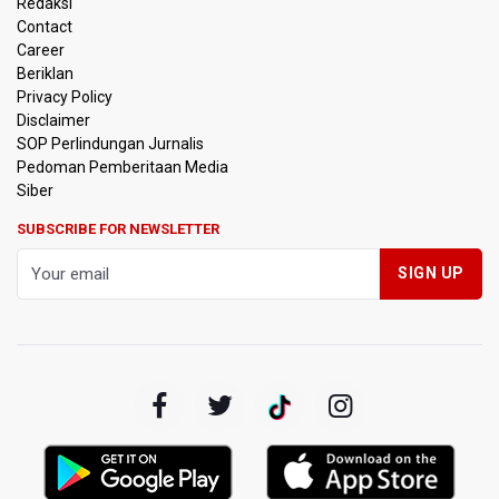
Redaksi
Contact
Timnas Indonesia Tersingkir di Piala AFF 2026 Setelah
Career
Ditahan Imbang Singapura 1-1
Beriklan
Privacy Policy
Pemerintah Matangkan Rencana Pembaruan Buku Ajar
Disclaimer
Nasional
SOP Perlindungan Jurnalis
Pedoman Pemberitaan Media
Pendakian Gunung Gede Pangrango Ditutup karena
Siber
Kebakaran Alun-alun Suryakancana
SUBSCRIBE FOR NEWSLETTER
Menkomdigi Sebut Kehadiran AI Factory Perkuat Posisi
Indonesia
Perumnas Bangun Hunian Bersubsidi dengan Konsep
TOD di Kemayoran
Bank Indonesia Sebut Cadangan Devisa Akhir Juli
Sebesar 145,3 Miliar Dolar AS
Penjelasan Kemenkes: Pasien BPJS Kesehatan Viral
Tunggu 8 Jam karena HCU RSCM Terbatas