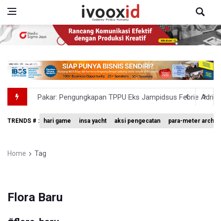
Pakar: Pengungkapan TPPU Eks Jampidsus Febrie Adrian
Tim 9 Kejagung Periksa Febrie Adransayah sebagai Ters
TRENDS # :
hari game
insa yacht
aksi pengecatan
para-meter archer
BPIP: Satu Siswa Sekolah Rakyat Jadi Calon Paskibraka 
BNPB Minta Pemprov Kalimantan Barat Tinjau Kembali
Home
Tag
Kemensos Targetkan 150 Ribu Siswa Masuk Program Se
Flora Baru