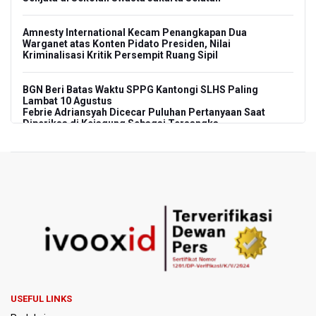
Amnesty International Kecam Penangkapan Dua
Warganet atas Konten Pidato Presiden, Nilai
Kriminalisasi Kritik Persempit Ruang Sipil
BGN Beri Batas Waktu SPPG Kantongi SLHS Paling
Lambat 10 Agustus
Febrie Adriansyah Dicecar Puluhan Pertanyaan Saat
Diperiksa di Kejagung Sebagai Tersangka
BGN Proses Pemberhentian Tidak Hormat 66 Kepala
SPPG, Sudaryono: Tidak Ada Toleransi bagi Pelanggaran
Disiplin
SEA V Cup 2026: Timnas Voli Putri Indonesia Menang
Lawan Vietnam 3-2
Kebakaran Landa Gedung Bapenda DKI Jakarta
PSSI Evaluasi TImnas Indonesia Setelah Gagal Tembus
USEFUL LINKS
Semifinal Piala AFF 2026