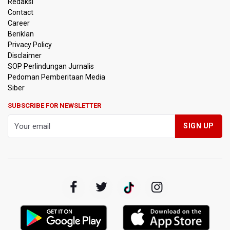
Redaksi
Contact
Timnas Indonesia Tersingkir di Piala AFF 2026 Setelah
Career
Ditahan Imbang Singapura 1-1
Beriklan
Privacy Policy
Pemerintah Matangkan Rencana Pembaruan Buku Ajar
Disclaimer
Nasional
SOP Perlindungan Jurnalis
Pedoman Pemberitaan Media
Pendakian Gunung Gede Pangrango Ditutup karena
Siber
Kebakaran Alun-alun Suryakancana
SUBSCRIBE FOR NEWSLETTER
Menkomdigi Sebut Kehadiran AI Factory Perkuat Posisi
Indonesia
Perumnas Bangun Hunian Bersubsidi dengan Konsep
TOD di Kemayoran
Bank Indonesia Sebut Cadangan Devisa Akhir Juli
Sebesar 145,3 Miliar Dolar AS
Penjelasan Kemenkes: Pasien BPJS Kesehatan Viral
Tunggu 8 Jam karena HCU RSCM Terbatas