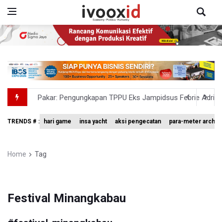
Pakar: Pengungkapan TPPU Eks Jampidsus Febrie Adrian
Tim 9 Kejagung Periksa Febrie Adransayah sebagai Ters
TRENDS # :
hari game
insa yacht
aksi pengecatan
para-meter archer
BPIP: Satu Siswa Sekolah Rakyat Jadi Calon Paskibraka 
BNPB Minta Pemprov Kalimantan Barat Tinjau Kembali
Home
Tag
Kemensos Targetkan 150 Ribu Siswa Masuk Program Se
Festival Minangkabau