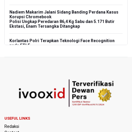
Nadiem Makarim Jalani Sidang Banding Perdana Kasus
Korupsi Chromebook
Polisi Ungkap Peredaran 86,4 Kg Sabu dan 5.171 Butir
Ekstasi, Enam Tersangka Ditangkap
Korlantas Polri Terapkan Teknologi Face Recognition
pada ETLE
Kemenko IPK Sebut Sudah Ada Kajian Awal Perpanjangan
Kereta Cepat ke Surabaya
Kebakaran Hutan dan Lahan di Gunung Bromo Capai 10
Hektare
OJK Sebut IASC Terima 1.379 Laporan Kasus Penipuan
Keuangan Memanfaatkan AI
BRIN Kaji Peluang Industri Panel Surya Generasi Baru
USEFUL LINKS
Dikembangkan di Indonesia
Redaksi