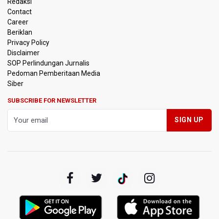
Redaksi
Contact
Pendakian Gunung Gede Pangrango Ditutup karena
Career
Kebakaran Alun-alun Suryakancana
Beriklan
Privacy Policy
Menkomdigi Sebut Kehadiran AI Factory Perkuat Posisi
Disclaimer
Indonesia
SOP Perlindungan Jurnalis
Pedoman Pemberitaan Media
Perumnas Bangun Hunian Bersubsidi dengan Konsep
Siber
TOD di Kemayoran
SUBSCRIBE FOR NEWSLETTER
Bank Indonesia Sebut Cadangan Devisa Akhir Juli
Sebesar 145,3 Miliar Dolar AS
Penjelasan Kemenkes: Pasien BPJS Kesehatan Viral
Tunggu 8 Jam karena HCU RSCM Terbatas
Terkait Temuan 995 Pucuk Senjata, Yayasan Sekolah: Tak
Ada Ekskul Menembak
KPK Terima Permintaan Kejaksaan Agung Periksa Febrie
Adriansyah