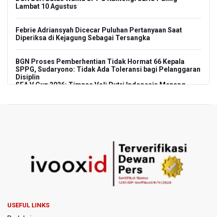
Lambat 10 Agustus
Febrie Adriansyah Dicecar Puluhan Pertanyaan Saat
Diperiksa di Kejagung Sebagai Tersangka
BGN Proses Pemberhentian Tidak Hormat 66 Kepala
SPPG, Sudaryono: Tidak Ada Toleransi bagi Pelanggaran
Disiplin
SEA V Cup 2026: Timnas Voli Putri Indonesia Menang
Lawan Vietnam 3-2
Kebakaran Landa Gedung Bapenda DKI Jakarta
PSSI Evaluasi TImnas Indonesia Setelah Gagal Tembus
Semifinal Piala AFF 2026
Timnas Indonesia Tersingkir di Piala AFF 2026 Setelah
Ditahan Imbang Singapura 1-1
Pemerintah Matangkan Rencana Pembaruan Buku Ajar
USEFUL LINKS
Nasional