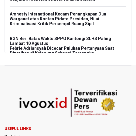
Amnesty International Kecam Penangkapan Dua
Warganet atas Konten Pidato Presiden, Nilai
Kriminalisasi Kritik Persempit Ruang Sipil
BGN Beri Batas Waktu SPPG Kantongi SLHS Paling
Lambat 10 Agustus
Febrie Adriansyah Dicecar Puluhan Pertanyaan Saat
Diperiksa di Kejagung Sebagai Tersangka
BGN Proses Pemberhentian Tidak Hormat 66 Kepala
SPPG, Sudaryono: Tidak Ada Toleransi bagi Pelanggaran
Disiplin
SEA V Cup 2026: Timnas Voli Putri Indonesia Menang
Lawan Vietnam 3-2
Kebakaran Landa Gedung Bapenda DKI Jakarta
PSSI Evaluasi TImnas Indonesia Setelah Gagal Tembus
USEFUL LINKS
Semifinal Piala AFF 2026