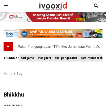
Pakar: Pengungkapan TPPU Eks Jampidsus Febrie Adrian
Tim 9 Kejagung Periksa Febrie Adransayah sebagai Ters
TRENDS # :
hari game
insa yacht
aksi pengecatan
para-meter archer
BPIP: Satu Siswa Sekolah Rakyat Jadi Calon Paskibraka 
BNPB Minta Pemprov Kalimantan Barat Tinjau Kembali
Home
Tag
Kemensos Targetkan 150 Ribu Siswa Masuk Program Se
Bhikkhu