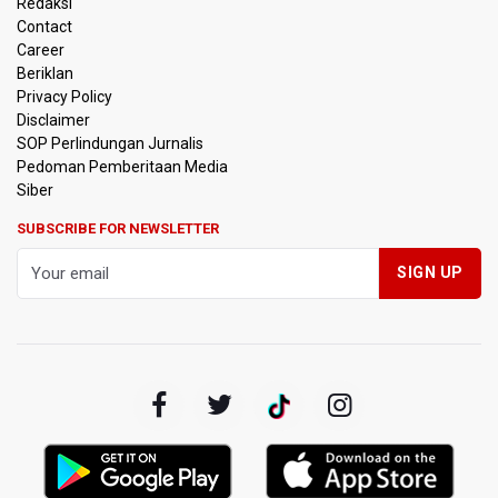
Redaksi
Contact
Timnas Indonesia Tersingkir di Piala AFF 2026 Setelah
Career
Ditahan Imbang Singapura 1-1
Beriklan
Privacy Policy
Pemerintah Matangkan Rencana Pembaruan Buku Ajar
Disclaimer
Nasional
SOP Perlindungan Jurnalis
Pedoman Pemberitaan Media
Pendakian Gunung Gede Pangrango Ditutup karena
Siber
Kebakaran Alun-alun Suryakancana
SUBSCRIBE FOR NEWSLETTER
Menkomdigi Sebut Kehadiran AI Factory Perkuat Posisi
Indonesia
Perumnas Bangun Hunian Bersubsidi dengan Konsep
TOD di Kemayoran
Bank Indonesia Sebut Cadangan Devisa Akhir Juli
Sebesar 145,3 Miliar Dolar AS
Penjelasan Kemenkes: Pasien BPJS Kesehatan Viral
Tunggu 8 Jam karena HCU RSCM Terbatas