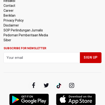
Redaksi
Disiplin
Contact
Career
SEA V Cup 2026: Timnas Voli Putri Indonesia Menang
Beriklan
Lawan Vietnam 3-2
Privacy Policy
Disclaimer
Kebakaran Landa Gedung Bapenda DKI Jakarta
SOP Perlindungan Jurnalis
Pedoman Pemberitaan Media
PSSI Evaluasi TImnas Indonesia Setelah Gagal Tembus
Siber
Semifinal Piala AFF 2026
SUBSCRIBE FOR NEWSLETTER
Timnas Indonesia Tersingkir di Piala AFF 2026 Setelah
Ditahan Imbang Singapura 1-1
Pemerintah Matangkan Rencana Pembaruan Buku Ajar
Nasional
Pendakian Gunung Gede Pangrango Ditutup karena
Kebakaran Alun-alun Suryakancana
Menkomdigi Sebut Kehadiran AI Factory Perkuat Posisi
Indonesia