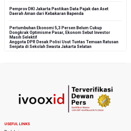
Pemprov DKI Jakarta Pastikan Data Pajak dan Aset
Daerah Aman dari Kebakaran Bapenda
Pertumbuhan Ekonomi 5,3 Persen Belum Cukup
Dongkrak Optimisme Pasar, Ekonom Sebut Investor
Masih Selektif
Anggota DPR Desak Polisi Usut Tuntas Temuan Ratusan
Senjata di Sekolah Swasta Jakarta Selatan
Amnesty International Kecam Penangkapan Dua
Warganet atas Konten Pidato Presiden, Nilai
Kriminalisasi Kritik Persempit Ruang Sipil
BGN Beri Batas Waktu SPPG Kantongi SLHS Paling
Lambat 10 Agustus
Febrie Adriansyah Dicecar Puluhan Pertanyaan Saat
Diperiksa di Kejagung Sebagai Tersangka
BGN Proses Pemberhentian Tidak Hormat 66 Kepala
USEFUL LINKS
SPPG, Sudaryono: Tidak Ada Toleransi bagi Pelanggaran