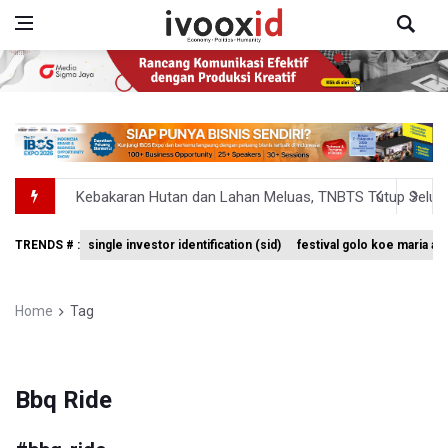
Kebakaran Hutan dan Lahan Meluas, TNBTS Tutup Selu
SEA V Cup 2026: Timnas Voli Putri Indonesia Kalah 0-3 
TRENDS # :
single investor identification (sid)
festival golo koe maria a
Xabi Alonso Sebut Dukungan Penggemar Chelsea Menakj
Pakar: Pengungkapan TPPU Eks Jampidsus Febrie Adrian
Home
Tag
Tim 9 Kejagung Periksa Febrie Adransayah sebagai Ters
Bbq Ride