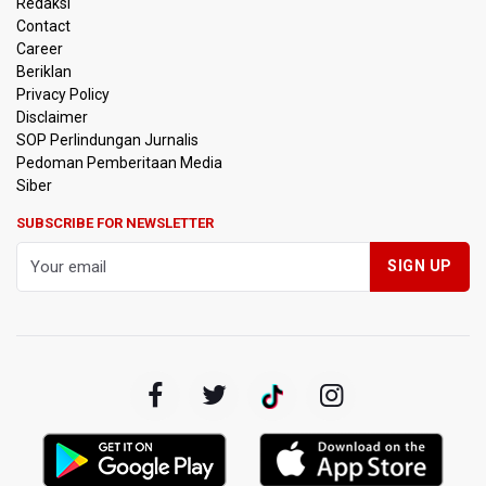
Redaksi
Contact
Persebaya Juara Piala Presiden 2026, Menang Adu Pinalti
Career
Lawan Persib Bandung
Beriklan
Privacy Policy
Dari Literasi Teks ke Literasi Multimodal
Disclaimer
SOP Perlindungan Jurnalis
Pedoman Pemberitaan Media
Kemenag Terbitkan 40 Buku Digital Pendidikan Agama
Islam, Dapat Diunduh Gratis
Siber
SUBSCRIBE FOR NEWSLETTER
KKI Sebut Ada 10 Nakes Diduga Beri Komentar Nirempati
pada Unggahan Pasien BPJS Kesehatan
Polda Metro Jaya Pulangkan Tiga WNI Korban TPPO dari
Libya
Polisi Selidiki Temuan Senjata Api di Yayasan Sekolah
Swasta di Jaksel
995 Senjata Api Ditemukan di Sekolah Swasta di Pondok
Pinang, Jakarta Selatan
Pemerintah Gelar Operasi Modifikasi Cuaca Percepat