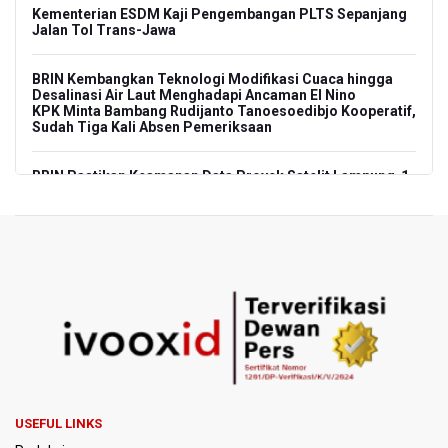
Kementerian ESDM Kaji Pengembangan PLTS Sepanjang
Jalan Tol Trans-Jawa
BRIN Kembangkan Teknologi Modifikasi Cuaca hingga
Desalinasi Air Laut Menghadapi Ancaman El Nino
KPK Minta Bambang Rudijanto Tanoesoedibjo Kooperatif,
Sudah Tiga Kali Absen Pemeriksaan
BRIN Pastikan Keamanan Data Proyek Satelit Lampung-1
BRIN Sebut Teknologi ANG Berpotensi Hemat Subsidi LPG
hingga Rp26 triliun
Kuasa Hukum Klaim 995 Airsoft Gun di Sekolah Swasta
Jaksel Berizin, Bantah Kepemilikan Senjata Api dan
Narkoba
Menperin Sebut Insentif Kendaraan Listrik untuk Produk
Bernilai Tambah Tinggi
USEFUL LINKS
Sri Mulyani Indrawati Kembali ke Bank Dunia