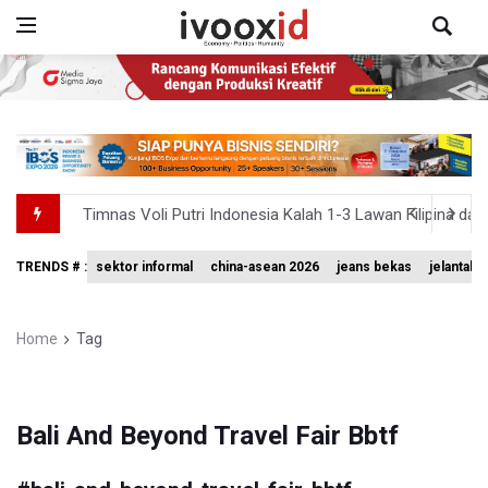
Timnas Voli Putri Indonesia Kalah 1-3 Lawan Filipina da
PSSI Ajak Publik Tak Hujat Pelatih dan Pemain Timnas In
TRENDS # :
sektor informal
china-asean 2026
jeans bekas
jelantah
Tim Sepatu Roda Indonesia Raih 19 Medali di Gelaran C
Sastra untuk Penyadaran Kebangsaan
Home
Tag
Transjakarta Ditunjuk Kelola Transporasi Laut Menuju Ke
Bali And Beyond Travel Fair Bbtf