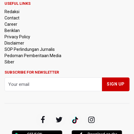
Struktur Perekonomian Nasional
USEFUL LINKS
Redaksi
Insiden Penembakan Terjadi di Festival Budaya Lembah
Contact
Baliem di Papua Pegunungan, Dua Warga Terluka
Career
Beriklan
Kebakaran Hutan dan Lahan Terjadi di Sejumlah Wilayah
Privacy Policy
di Sumatra, Kalimantan, dan Pulau Jawa
Disclaimer
SOP Perlindungan Jurnalis
Pedoman Pemberitaan Media
Kebakaran Hutan dan Lahan Meluas, TNBTS Tutup
Seluruh Akses Wisata Gunung Bromo Guna Efektifkan
Siber
Pemadaman
SUBSCRIBE FOR NEWSLETTER
SEA V Cup 2026: Timnas Voli Putri Indonesia Kalah 0-3
Lawan Thailand
Xabi Alonso Sebut Dukungan Penggemar Chelsea
Menakjubkan di GBK, Menang Lawan AC Milan 3-0
Pakar: Pengungkapan TPPU Eks Jampidsus Febrie
Adriansyah Harus Buktikan Pidana Asal
Tim 9 Kejagung Periksa Febrie Adransayah sebagai
Tersangka dan Saksi Terkait Kasus TPPU