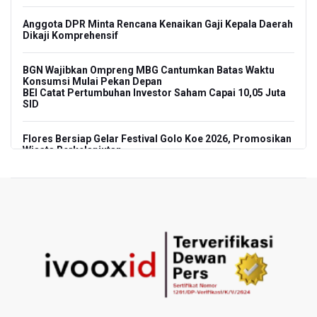
Anggota DPR Minta Rencana Kenaikan Gaji Kepala Daerah
Dikaji Komprehensif
BGN Wajibkan Ompreng MBG Cantumkan Batas Waktu
Konsumsi Mulai Pekan Depan
BEI Catat Pertumbuhan Investor Saham Capai 10,05 Juta
SID
Flores Bersiap Gelar Festival Golo Koe 2026, Promosikan
Wisata Berkelanjutan
Kemkomdigi Targetkan Reaktivasi IGRS Rampung 2026
TNI Gelar Latihan Kesiapsiagaan Penanggulangan
Bencana Gempa Bumi dan Tsunami di Bali
Pemprov Jabar Sediakan Knalpot Standar Gratis di Pos
Polisi saat Razia Knalpot Brong
BPS Sebut Sensus Ekonomi 2026 untuk Perbarui Data