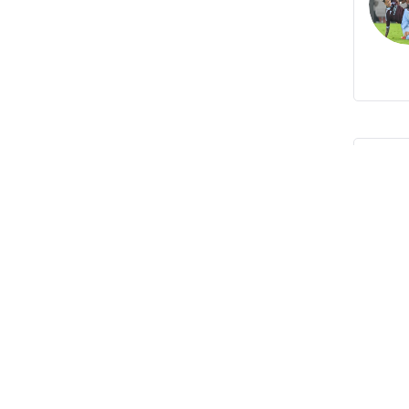
NEW
ne