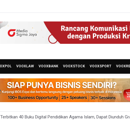
OXPOL
VOOXLAW
VOOXBANK
VOOXSTOCK
VOOXSPORT
VOOXR
erbitkan 40 Buku Digital Pendidikan Agama Islam, Dapat Diunduh Gr
 Ada 10 Nakes Diduga Beri Komentar Nirempati pada Unggahan Pas