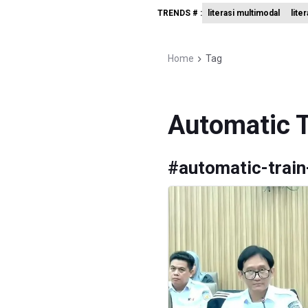
TRENDS # :
literasi multimodal
lite
Polda Met
Polisi Se
Home
Tag
995 Senja
Automatic T
#
automatic-train