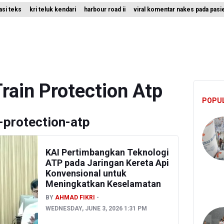
rasi teks
kri teluk kendari
harbour road ii
viral komentar nakes pada pasi
ro Jaya Pulangkan Tiga WNI Korban TPPO dari Libya
lidiki Temuan Senjata Api di Yayasan Sekolah Swasta di Jaksel
ta Api Ditemukan di Sekolah Swasta di Pondok Pinang, Jakarta Selat
rain Protection Atp
POPU
-protection-atp
KAI Pertimbangkan Teknologi
ATP pada Jaringan Kereta Api
Konvensional untuk
Meningkatkan Keselamatan
BY
AHMAD FIKRI
WEDNESDAY, JUNE 3, 2026 1:31 PM