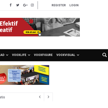
REGISTER
LOGIN
EAD
VOOXLIFE
VOOXFIGURE
VOOXVISUAL
atis
ien BPJS Kesehatan