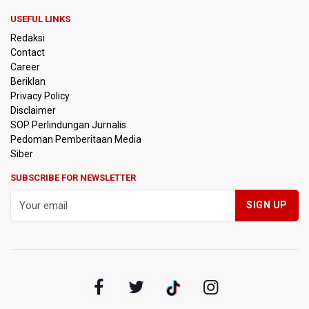
USEFUL LINKS
Kemensos Targetkan 150 Ribu Siswa Masuk Program
Redaksi
Sekolah Rakyat Tahun 2027
Contact
Career
Pemprov DKI Jakarta Pastikan Data Pajak dan Aset
Beriklan
Daerah Aman dari Kebakaran Bapenda
Privacy Policy
Disclaimer
Pertumbuhan Ekonomi 5,3 Persen Belum Cukup
SOP Perlindungan Jurnalis
Dongkrak Optimisme Pasar, Ekonom Sebut Investor
Pedoman Pemberitaan Media
Masih Selektif
Siber
Anggota DPR Desak Polisi Usut Tuntas Temuan Ratusan
SUBSCRIBE FOR NEWSLETTER
Senjata di Sekolah Swasta Jakarta Selatan
Amnesty International Kecam Penangkapan Dua
Warganet atas Konten Pidato Presiden, Nilai
Kriminalisasi Kritik Persempit Ruang Sipil
BGN Beri Batas Waktu SPPG Kantongi SLHS Paling
Lambat 10 Agustus
Febrie Adriansyah Dicecar Puluhan Pertanyaan Saat
Diperiksa di Kejagung Sebagai Tersangka