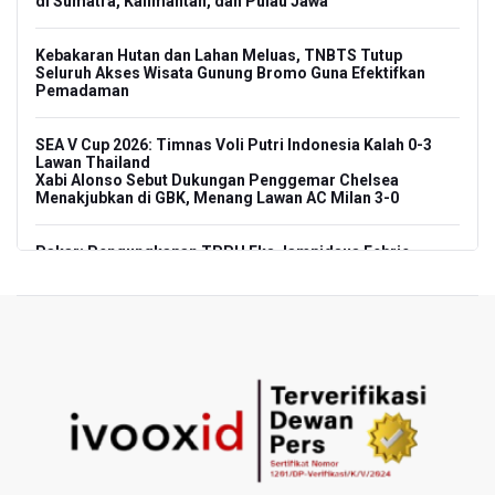
di Sumatra, Kalimantan, dan Pulau Jawa
Kebakaran Hutan dan Lahan Meluas, TNBTS Tutup
Seluruh Akses Wisata Gunung Bromo Guna Efektifkan
Pemadaman
SEA V Cup 2026: Timnas Voli Putri Indonesia Kalah 0-3
Lawan Thailand
Xabi Alonso Sebut Dukungan Penggemar Chelsea
Menakjubkan di GBK, Menang Lawan AC Milan 3-0
Pakar: Pengungkapan TPPU Eks Jampidsus Febrie
Adriansyah Harus Buktikan Pidana Asal
Tim 9 Kejagung Periksa Febrie Adransayah sebagai
Tersangka dan Saksi Terkait Kasus TPPU
BPIP: Satu Siswa Sekolah Rakyat Jadi Calon Paskibraka
Nasional
Kemarau Panjang, BNPB Minta Kalbar Tinjau Perda Bakar
Lahan