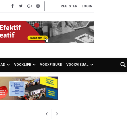
REGISTER
LOGIN
EAD
VOOXLIFE
VOOXFIGURE
VOOXVISUAL
akancana