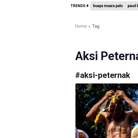
TRENDS # :
buaya muara palu
paud k
Menkomdig
Perumnas
Home
Tag
Bank Indo
Aksi Petern
#
aksi-peternak