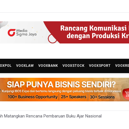
OXPOL
VOOXLAW
VOOXBANK
VOOXSTOCK
VOOXSPORT
VOOXR
ah Matangkan Rencana Pembaruan Buku Ajar Nasional
 Gunung Gede Pangrango Ditutup karena Kebakaran Alun-alun Sury