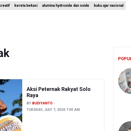
reatif
kereta bekasi
alumina hydroxide dan oxide
buku ajar nasional
i Sebut Kehadiran AI Factory Perkuat Posisi Indonesia
 Bangun Hunian Bersubsidi dengan Konsep TOD di Kemayoran
nesia Sebut Cadangan Devisa Akhir Juli Sebesar 145,3 Miliar Dolar A
ak
POPU
Aksi Peternak Rakyat Solo
Raya
BY
BUDIYANTO
TUESDAY, JULY 7, 2026 7:00 AM