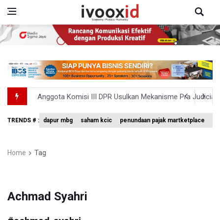
Anggota Komisi III DPR Usulkan Mekanisme Pra Judicia
KPK Sebut Pejabat Kemenhut Diduga Menerima 12.500 Dol
TRENDS # :
dapur mbg
saham kcic
penundaan pajak martketplace
vo
Amnesty International Desak Hentikan Sementara dan E
Harga Telur dan Daging Ayam Masih Tertekan, Pemerintah
Home
Tag
4 Barang Ini Ternyata Beratnya Gak Sampai 300 Gram, Tapi
Achmad Syahri