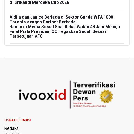
di Srikandi Merdeka Cup 2026
Aldila dan Janice Berlaga di Sektor Ganda WTA 1000
Toronto dengan Partner Berbeda
Ramai di Media Sosial Soal Rehat Waktu 48 Jam Menuju
Final Piala Presiden, OC Tegaskan Sudah Sesuai
Persetujuan AFC
Pemerintah Siapkan Stimulus Hadapi Dampak El Nino
Pramono Kembalikan Nama Stasiun LRT Pegangsaan 2
Menjadi Kelapa Gading
Korlantas Catat 16.812 Pelanggaran Plat Nomor Terekam
ETLE dengan Teknologi Face Recognition
Menko Polkam Imbau Tidak Bertindak Anarkis jika Ingin
Berunjuk Rasa
USEFUL LINKS
Nadiem Makarim Jalani Sidang Banding Perdana Kasus
Redaksi
Korupsi Chromebook