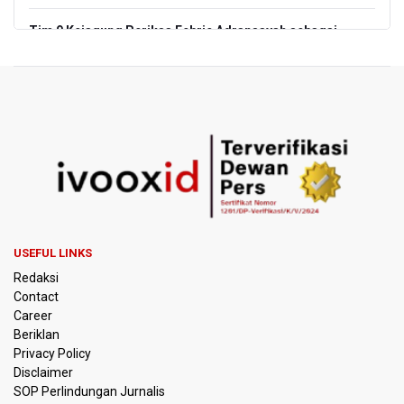
Tim 9 Kejagung Periksa Febrie Adransayah sebagai
Tersangka dan Saksi Terkait Kasus TPPU
BPIP: Satu Siswa Sekolah Rakyat Jadi Calon Paskibraka
Nasional
Kemarau Panjang, BNPB Minta Kalbar Tinjau Perda Bakar
Lahan
Kemensos Targetkan 150 Ribu Siswa Masuk Program
Sekolah Rakyat Tahun 2027
USEFUL LINKS
Pemprov DKI Jakarta Pastikan Data Pajak dan Aset
Redaksi
Daerah Aman dari Kebakaran Bapenda
Contact
Career
Pertumbuhan Ekonomi 5,3 Persen Belum Cukup
Beriklan
Dongkrak Optimisme Pasar, Ekonom Sebut Investor
Masih Selektif
Privacy Policy
Disclaimer
SOP Perlindungan Jurnalis
Anggota DPR Desak Polisi Usut Tuntas Temuan Ratusan