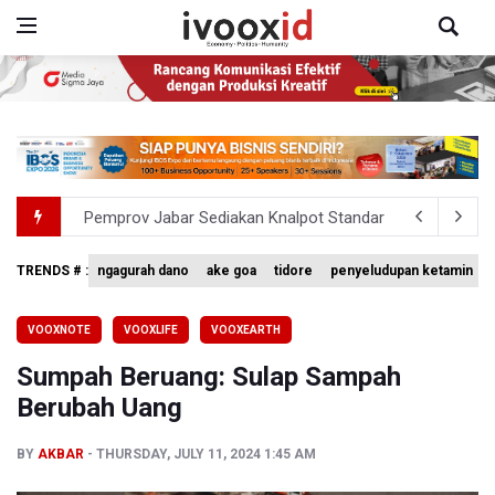
Pemprov Jabar Sediakan Knalpot Standar Gratis di Pos P
BPS Sebut Sensus Ekonomi 2026 untuk Perbarui Data St
Flores Bersiap Gelar Festival Golo Koe 2026, Promosikan
TRENDS # :
ngagurah dano
ake goa
tidore
penyeludupan ketamin
Kemkomdigi Targetkan Reaktivasi IGRS Rampung 2026
VOOXNOTE
VOOXLIFE
VOOXEARTH
TNI Gelar Latihan Kesiapsiagaan Penanggulangan Benca
Sumpah Beruang: Sulap Sampah
Berubah Uang
BY
AKBAR
THURSDAY, JULY 11, 2024 1:45 AM