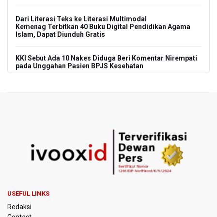
Dari Literasi Teks ke Literasi Multimodal
Kemenag Terbitkan 40 Buku Digital Pendidikan Agama
Islam, Dapat Diunduh Gratis
KKI Sebut Ada 10 Nakes Diduga Beri Komentar Nirempati
pada Unggahan Pasien BPJS Kesehatan
Polda Metro Jaya Pulangkan Tiga WNI Korban TPPO dari
Libya
Polisi Selidiki Temuan Senjata Api di Yayasan Sekolah
Swasta di Jaksel
995 Senjata Api Ditemukan di Sekolah Swasta di Pondok
Pinang, Jakarta Selatan
Pemerintah Gelar Operasi Modifikasi Cuaca Percepat
Pemadaman Karhutla Gunung Bromo
USEFUL LINKS
Redaksi
Pemerintah Tunda Penerapan Pajak Marketplace, DJP:
Contact