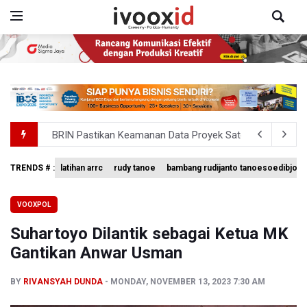
BRIN Pastikan Keamanan Data Proyek Satelit Lampung-
BRIN Sebut Teknologi ANG Berpotensi Hemat Subsidi LPG 
TRENDS # :
latihan arrc
rudy tanoe
bambang rudijanto tanoesoedibjo
Kementerian ESDM Kaji Pengembangan PLTS Sepanjang 
VOOXPOL
BRIN Kembangkan Teknologi Modifikasi Cuaca hingga De
Suhartoyo Dilantik sebagai Ketua MK
KPK Minta Bambang Rudijanto Tanoesoedibjo Kooperatif
Gantikan Anwar Usman
BY
RIVANSYAH DUNDA
MONDAY, NOVEMBER 13, 2023 7:30 AM