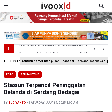
Korlantas Catat 16.812 Pelanggaran Plat Nomor Tereka
Menko Polkam Imbau Tidak Bertindak Anarkis jika Ingin 
TRENDS # :
bantuan pemerintah pusat
dana sal
srikandi merdeka cup 
Ramai di Media Sosial Soal Rehat Waktu 48 Jam Menuju 
FOTO
BERITA UTAMA
Pemerintah Siapkan Stimulus Hadapi Dampak El Nino
Stasiun Terpencil Peninggalan
Pramono Kembalikan Nama Stasiun LRT Pegangsaan 2 M
Belanda di Serdang Bedagai
BY
BUDIYANTO
SATURDAY, JULY 19, 2025 4:00 AM