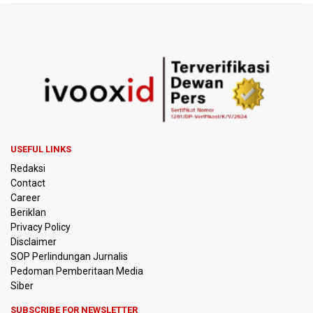
BKSDA Riau Sebut Seekor Gajah Binaan PLG Minas Mati
Akibat Komplikasi Infeksi
Korlantas Polri dan Jasa Marga Bahas Zero ODOL hingga
Integrasi Teknologi Tol Jelang Libur Nataru
Amnesty International Kecam Penggusuran Paksa Petani
di Luwu Timur, Desak Hentikan Kekerasan terhadap
Warga Berdalih PSN
USEFUL LINKS
Redaksi
Kebakaran Landa Blok Bantengan di Kawasan Taman
Nasional Bromo Tengger Semeru, Tiga Jalur Akses
Contact
Wisata Ditutup
Career
Beriklan
Malut United Pindah Kandang ke Semarang, Ganti Nama
Privacy Policy
Jadi Java United FC
Disclaimer
SOP Perlindungan Jurnalis
Pedoman Pemberitaan Media
Persebaya Lawan Persib Bandung di Final Piala Presiden
2026
Siber
SUBSCRIBE FOR NEWSLETTER