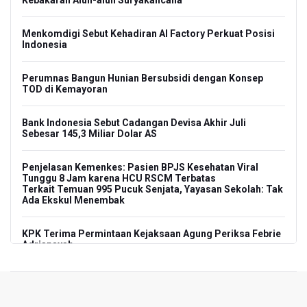
Kebakaran Alun-alun Suryakancana
Menkomdigi Sebut Kehadiran AI Factory Perkuat Posisi
Indonesia
Perumnas Bangun Hunian Bersubsidi dengan Konsep
TOD di Kemayoran
Bank Indonesia Sebut Cadangan Devisa Akhir Juli
Sebesar 145,3 Miliar Dolar AS
Penjelasan Kemenkes: Pasien BPJS Kesehatan Viral
Tunggu 8 Jam karena HCU RSCM Terbatas
Terkait Temuan 995 Pucuk Senjata, Yayasan Sekolah: Tak
Ada Ekskul Menembak
KPK Terima Permintaan Kejaksaan Agung Periksa Febrie
Adriansyah
Kementerian ESDM Kaji Pengembangan PLTS Sepanjang
Jalan Tol Trans-Jawa