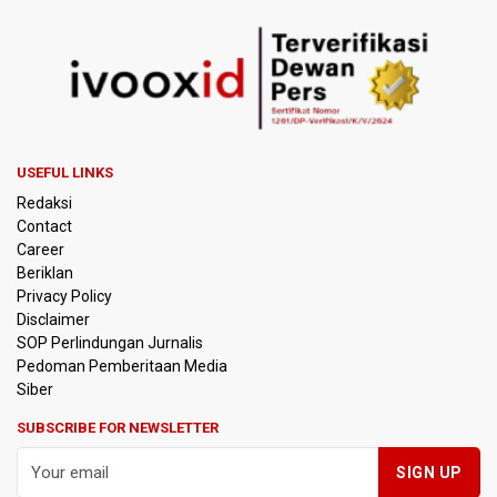
BRIN Kembangkan Teknologi Modifikasi Cuaca hingga
Desalinasi Air Laut Menghadapi Ancaman El Nino
KPK Minta Bambang Rudijanto Tanoesoedibjo Kooperatif,
Sudah Tiga Kali Absen Pemeriksaan
BRIN Pastikan Keamanan Data Proyek Satelit Lampung-1
USEFUL LINKS
Redaksi
BRIN Sebut Teknologi ANG Berpotensi Hemat Subsidi LPG
Contact
hingga Rp26 triliun
Career
Beriklan
Kuasa Hukum Klaim 995 Airsoft Gun di Sekolah Swasta
Privacy Policy
Jaksel Berizin, Bantah Kepemilikan Senjata Api dan
Disclaimer
Narkoba
SOP Perlindungan Jurnalis
Pedoman Pemberitaan Media
Menperin Sebut Insentif Kendaraan Listrik untuk Produk
Siber
Bernilai Tambah Tinggi
SUBSCRIBE FOR NEWSLETTER
Sri Mulyani Indrawati Kembali ke Bank Dunia
Persebaya Juara Piala Presiden 2026, Menang Adu Pinalti
Lawan Persib Bandung