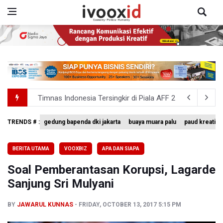
Timnas Indonesia Tersingkir di Piala AFF 2026 Setelah D
Pemerintah Matangkan Rencana Pembaruan Buku Ajar N
TRENDS # :
gedung bapenda dki jakarta
buaya muara palu
paud kreatif
SEA V Cup 2026: Timnas Voli Putri Indonesia Menang L
BERITA UTAMA
VOOXBIZ
APA DAN SIAPA
Kebakaran Landa Gedung Bapenda DKI Jakarta
Soal Pemberantasan Korupsi, Lagarde
PSSI Evaluasi TImnas Indonesia Setelah Gagal Tembus S
Sanjung Sri Mulyani
BY
JAWARUL KUNNAS
FRIDAY, OCTOBER 13, 2017 5:15 PM