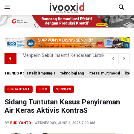
Sri Mulyani Indrawati Kembali ke Bank Dunia
Persebaya Juara Piala Presiden 2026, Menang Adu Pinal
TRENDS # :
satelit lampung-1
teknologi ang
literasi multimodal
liter
Dari Literasi Teks ke Literasi Multimodal
BERITA UTAMA
FOTO
VOOXLAW
Kemenag Terbitkan 40 Buku Digital Pendidikan Agama Isl
Sidang Tuntutan Kasus Penyiraman
Menperin Sebut Insentif Kendaraan Listrik untuk Produk 
Air Keras Aktivis KontraS
BY
BUDIYANTO
WEDNESDAY, JUNE 3, 2026 7:00 AM