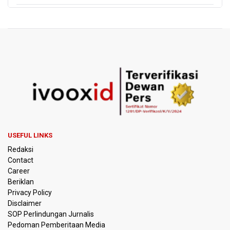
Anggota Komisi III DPR Usulkan Mekanisme Pra Judicial
dalam RUU Perampasan Aset
KPK Sebut Pejabat Kemenhut Diduga Menerima 12.500
Dolar Singapura dari Bupati Kuantan Singingi Nonaktif
Suhardiman Amby
Amnesty International Desak Hentikan Sementara dan
Evaluasi Program MBG Usai Rentetan Dugaan Keracunan
Massal
Harga Telur dan Daging Ayam Masih Tertekan,
USEFUL LINKS
Pemerintah Diminta Lindungi Peternak Kecil
Redaksi
Contact
Tak Mampu Bayar Gaji ASN, Ratusan Pemda Dapat
Career
Suntikan Dana Rp20,5 Triliun dari Pusat
Beriklan
Privacy Policy
DPR Pastikan Tak Ada Surpres Pergantian Kapolri
Disclaimer
SOP Perlindungan Jurnalis
Pedoman Pemberitaan Media
Pemerintah Tambah Penempatan Dana SAL di Himbara