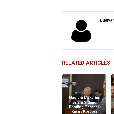
Budiya
RELATED ARTICLES
Nadiem Makarim
Jalani Sidang
Sidang Duplik
Banding Perdana
Nadiem Anwar
Kasus Korupsi