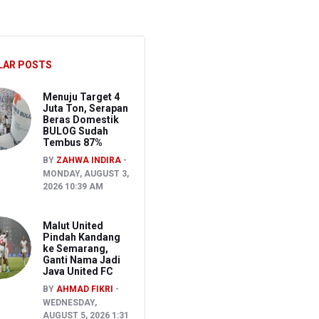
akancana
LAR POSTS
Menuju Target 4
Juta Ton, Serapan
Beras Domestik
BULOG Sudah
Tembus 87%
BY
ZAHWA INDIRA
MONDAY, AUGUST 3,
2026 10:39 AM
Malut United
Pindah Kandang
ke Semarang,
Ganti Nama Jadi
Java United FC
BY
AHMAD FIKRI
WEDNESDAY,
AUGUST 5, 2026 1:31