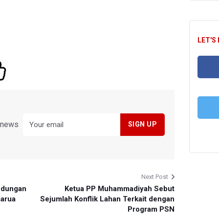
LET'S
FA
y news
T
Next Post
ndungan
Ketua PP Muhammadiyah Sebut
sarua
Sejumlah Konflik Lahan Terkait dengan
Program PSN