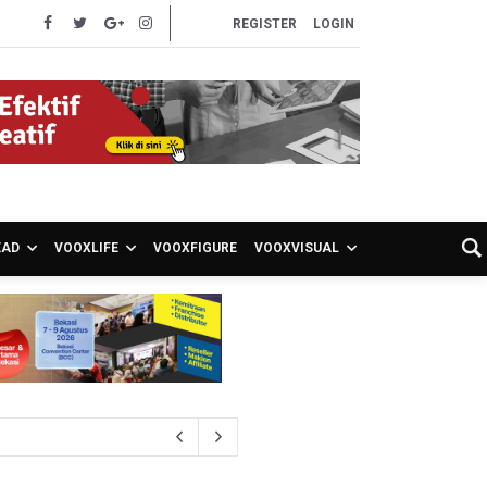
REGISTER
LOGIN
EAD
VOOXLIFE
VOOXFIGURE
VOOXVISUAL
S