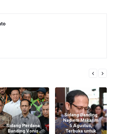
nto
Ikut
Empat
Komis
Sidang Banding
Istr
Nadiem Makarim
Sa
Sidang Perdana
5 Agustus,
seba
Banding Vonis
Terbuka untuk
Neg