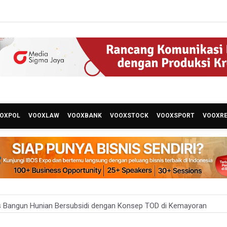
OXPOL
VOOXLAW
VOOXBANK
VOOXSTOCK
VOOXSPORT
VOOXR
 Bangun Hunian Bersubsidi dengan Konsep TOD di Kemayoran
nesia Sebut Cadangan Devisa Akhir Juli Sebesar 145,3 Miliar Dolar A