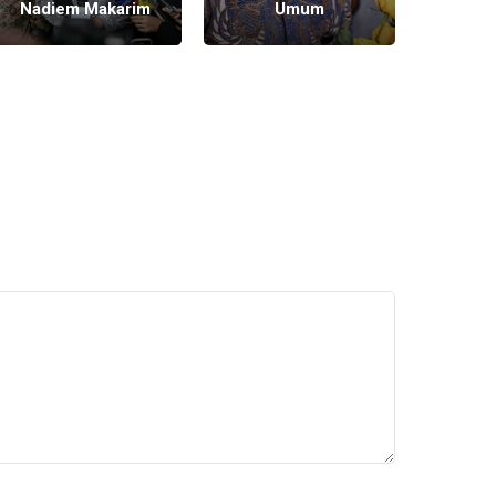
Nadiem Makarim
Umum
Menca