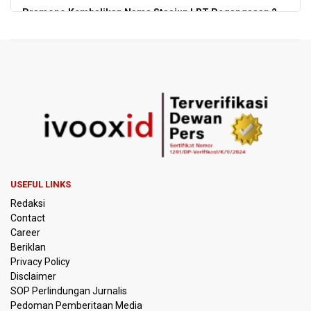
Pramono Kembalikan Nama Stasiun LRT Pegangsaan 2
Menjadi Kelapa Gading
Korlantas Catat 16.812 Pelanggaran Plat Nomor Terekam
ETLE dengan Teknologi Face Recognition
Menko Polkam Imbau Tidak Bertindak Anarkis jika Ingin
Berunjuk Rasa
Nadiem Makarim Jalani Sidang Banding Perdana Kasus
Korupsi Chromebook
USEFUL LINKS
Polisi Ungkap Peredaran 86,4 Kg Sabu dan 5.171 Butir
Redaksi
Ekstasi, Enam Tersangka Ditangkap
Contact
Career
Korlantas Polri Terapkan Teknologi Face Recognition
Beriklan
pada ETLE
Privacy Policy
Disclaimer
Kemenko IPK Sebut Sudah Ada Kajian Awal Perpanjangan
SOP Perlindungan Jurnalis
Kereta Cepat ke Surabaya
Pedoman Pemberitaan Media