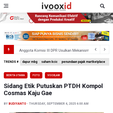
Anggota Komisi III DPR Usulkan Mekanisme Pra Judicia
KPK Sebut Pejabat Kemenhut Diduga Menerima 12.500 Dol
TRENDS # :
dapur mbg
saham kcic
penundaan pajak martketplace
vo
Amnesty International Desak Hentikan Sementara dan E
BERITA UTAMA
FOTO
VOOXLAW
Harga Telur dan Daging Ayam Masih Tertekan, Pemerintah
Sidang Etik Putuskan PTDH Kompol
Kemenkeu Ambil Alih 60 Persen Saham KCIC
Cosmas Kaju Gae
BY
BUDIYANTO
THURSDAY, SEPTEMBER 4, 2025 6:00 AM