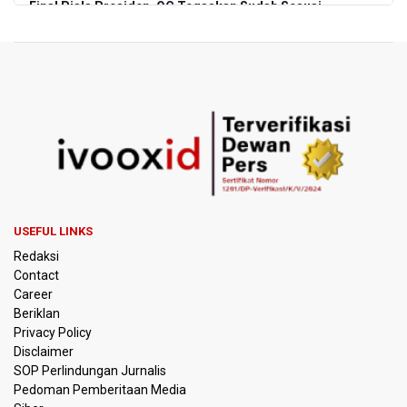
Final Piala Presiden, OC Tegaskan Sudah Sesuai
Persetujuan AFC
Pramono Kembalikan Nama Stasiun LRT Pegangsaan 2
Menjadi Kelapa Gading
Pemerintah Siapkan Stimulus Hadapi Dampak El Nino
Korlantas Catat 16.812 Pelanggaran Plat Nomor Terekam
ETLE dengan Teknologi Face Recognition
Menko Polkam Imbau Tidak Bertindak Anarkis jika Ingin
USEFUL LINKS
Berunjuk Rasa
Redaksi
Contact
Nadiem Makarim Jalani Sidang Banding Perdana Kasus
Career
Korupsi Chromebook
Beriklan
Privacy Policy
Polisi Ungkap Peredaran 86,4 Kg Sabu dan 5.171 Butir
Disclaimer
Ekstasi, Enam Tersangka Ditangkap
SOP Perlindungan Jurnalis
Pedoman Pemberitaan Media
Korlantas Polri Terapkan Teknologi Face Recognition