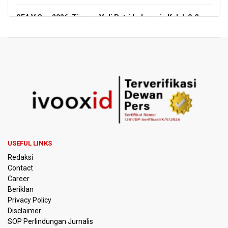
SEA V Cup 2026: Timnas Voli Putri Indonesia Kalah 0-3
Lawan Thailand
Xabi Alonso Sebut Dukungan Penggemar Chelsea
Menakjubkan di GBK, Menang Lawan AC Milan 3-0
Pakar: Pengungkapan TPPU Eks Jampidsus Febrie
Adriansyah Harus Buktikan Pidana Asal
Tim 9 Kejagung Periksa Febrie Adransayah sebagai
Tersangka dan Saksi Terkait Kasus TPPU
USEFUL LINKS
BPIP: Satu Siswa Sekolah Rakyat Jadi Calon Paskibraka
Redaksi
Nasional
Contact
Career
Kemarau Panjang, BNPB Minta Kalbar Tinjau Perda Bakar
Beriklan
Lahan
Privacy Policy
Disclaimer
Kemensos Targetkan 150 Ribu Siswa Masuk Program
SOP Perlindungan Jurnalis
Sekolah Rakyat Tahun 2027