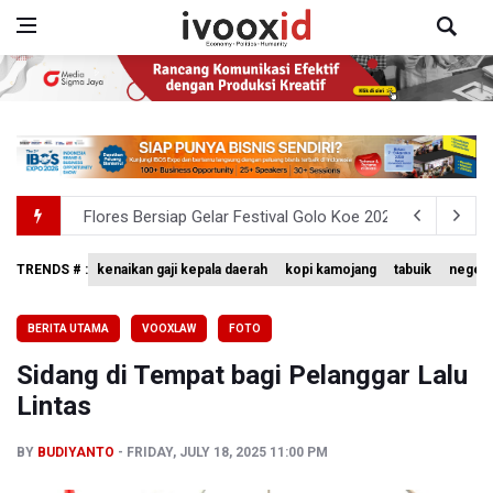
Flores Bersiap Gelar Festival Golo Koe 2026, Promosikan
Kemkomdigi Targetkan Reaktivasi IGRS Rampung 2026
TRENDS # :
kenaikan gaji kepala daerah
kopi kamojang
tabuik
negeri
Anggota DPR Minta Rencana Kenaikan Gaji Kepala Daerah
BGN Wajibkan Ompreng MBG Cantumkan Batas Waktu Ko
BERITA UTAMA
VOOXLAW
FOTO
BEI Catat Pertumbuhan Investor Saham Capai 10,05 Juta
Sidang di Tempat bagi Pelanggar Lalu
Lintas
BY
BUDIYANTO
FRIDAY, JULY 18, 2025 11:00 PM