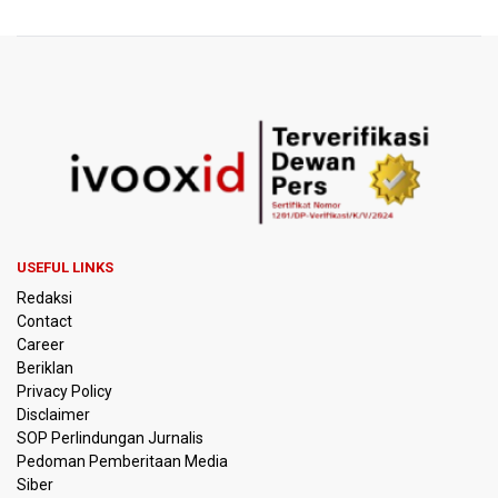
Persebaya Juara Piala Presiden 2026, Menang Adu Pinalti
Lawan Persib Bandung
Dari Literasi Teks ke Literasi Multimodal
Kemenag Terbitkan 40 Buku Digital Pendidikan Agama
Islam, Dapat Diunduh Gratis
KKI Sebut Ada 10 Nakes Diduga Beri Komentar Nirempati
pada Unggahan Pasien BPJS Kesehatan
USEFUL LINKS
Redaksi
Polda Metro Jaya Pulangkan Tiga WNI Korban TPPO dari
Contact
Libya
Career
Beriklan
Polisi Selidiki Temuan Senjata Api di Yayasan Sekolah
Privacy Policy
Swasta di Jaksel
Disclaimer
SOP Perlindungan Jurnalis
Pedoman Pemberitaan Media
995 Senjata Api Ditemukan di Sekolah Swasta di Pondok
Pinang, Jakarta Selatan
Siber