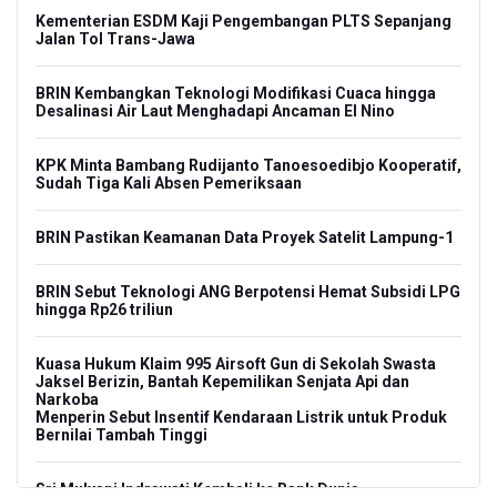
Kementerian ESDM Kaji Pengembangan PLTS Sepanjang
Jalan Tol Trans-Jawa
BRIN Kembangkan Teknologi Modifikasi Cuaca hingga
Desalinasi Air Laut Menghadapi Ancaman El Nino
KPK Minta Bambang Rudijanto Tanoesoedibjo Kooperatif,
Sudah Tiga Kali Absen Pemeriksaan
BRIN Pastikan Keamanan Data Proyek Satelit Lampung-1
BRIN Sebut Teknologi ANG Berpotensi Hemat Subsidi LPG
hingga Rp26 triliun
Kuasa Hukum Klaim 995 Airsoft Gun di Sekolah Swasta
Jaksel Berizin, Bantah Kepemilikan Senjata Api dan
Narkoba
Menperin Sebut Insentif Kendaraan Listrik untuk Produk
Bernilai Tambah Tinggi
Sri Mulyani Indrawati Kembali ke Bank Dunia