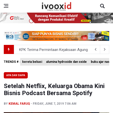
KPK Terima Permintaan Kejaksaan Agung Periksa Febrie
Kementerian ESDM Kaji Pengembangan PLTS Sepanjang 
TRENDS # :
kereta bekasi
alumina hydroxide dan oxide
buku ajar nasio
Bank Indonesia Sebut Cadangan Devisa Akhir Juli Sebesar
APA DAN SIAPA
Penjelasan Kemenkes: Pasien BPJS Kesehatan Viral Tu
Setelah Netflix, Keluarga Obama Kini
Terkait Temuan 995 Pucuk Senjata, Yayasan Sekolah: T
Bisnis Podcast Bersama Spotify
BY
KEMAL FARUQ
FRIDAY, JUNE 7, 2019 7:06 AM