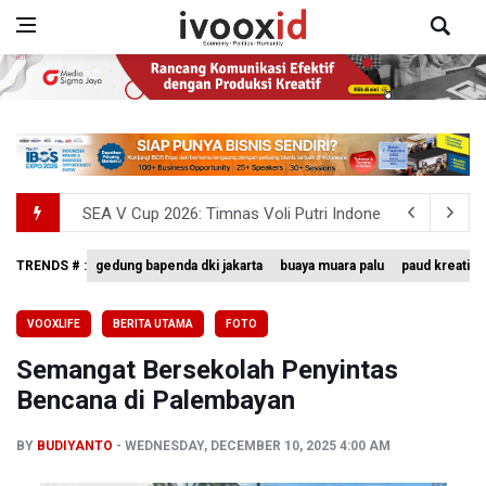
SEA V Cup 2026: Timnas Voli Putri Indonesia Menang L
Kebakaran Landa Gedung Bapenda DKI Jakarta
TRENDS # :
gedung bapenda dki jakarta
buaya muara palu
paud kreatif
BGN Beri Batas Waktu SPPG Kantongi SLHS Paling Lamb
VOOXLIFE
BERITA UTAMA
FOTO
Febrie Adriansyah Dicecar Puluhan Pertanyaan Saat Dipe
Semangat Bersekolah Penyintas
BGN Proses Pemberhentian Tidak Hormat 66 Kepala SPPG,
Bencana di Palembayan
BY
BUDIYANTO
WEDNESDAY, DECEMBER 10, 2025 4:00 AM