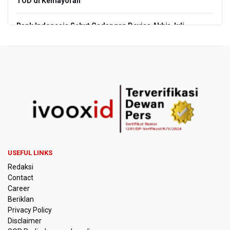
TOD di Kemayoran
Bank Indonesia Sebut Cadangan Devisa Akhir Juli
Sebesar 145,3 Miliar Dolar AS
Penjelasan Kemenkes: Pasien BPJS Kesehatan Viral
Tunggu 8 Jam karena HCU RSCM Terbatas
Terkait Temuan 995 Pucuk Senjata, Yayasan Sekolah: Tak
Ada Ekskul Menembak
KPK Terima Permintaan Kejaksaan Agung Periksa Febrie
Adriansyah
USEFUL LINKS
Kementerian ESDM Kaji Pengembangan PLTS Sepanjang
Redaksi
Jalan Tol Trans-Jawa
Contact
Career
BRIN Kembangkan Teknologi Modifikasi Cuaca hingga
Beriklan
Desalinasi Air Laut Menghadapi Ancaman El Nino
Privacy Policy
Disclaimer
KPK Minta Bambang Rudijanto Tanoesoedibjo Kooperatif,