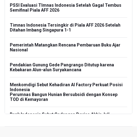
PSSI Evaluasi TImnas Indonesia Setelah Gagal Tembus
Semifinal Piala AFF 2026
Timnas Indonesia Tersingkir di Piala AFF 2026 Setelah
Ditahan Imbang Singapura 1-1
Pemerintah Matangkan Rencana Pembaruan Buku Ajar
Nasional
Pendakian Gunung Gede Pangrango Ditutup karena
Kebakaran Alun-alun Suryakancana
Menkomdigi Sebut Kehadiran AI Factory Perkuat Posisi
Indonesia
Perumnas Bangun Hunian Bersubsidi dengan Konsep
TOD di Kemayoran
Bank Indonesia Sebut Cadangan Devisa Akhir Juli
Sebesar 145,3 Miliar Dolar AS
Penjelasan Kemenkes: Pasien BPJS Kesehatan Viral