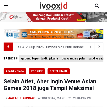
SEA V Cup 2026: Timnas Voli Putri Indonesia Menang L
Kebakaran Landa Gedung Bapenda DKI Jakarta
TRENDS # :
gedung bapenda dki jakarta
buaya muara palu
paud kreatif
BGN Beri Batas Waktu SPPG Kantongi SLHS Paling Lamb
APA DAN SIAPA
VOOXLIFE
BERITA UTAMA
Febrie Adriansyah Dicecar Puluhan Pertanyaan Saat Dipe
Selain Atlet, Aher Ingin Venue Asian
BGN Proses Pemberhentian Tidak Hormat 66 Kepala SPPG,
Games 2018 juga Tampil Maksimal
BY
JAWARUL KUNNAS
WEDNESDAY, MARCH 21, 2018 4:07 PM