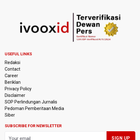
Tunggu 8 Jam karena HCU RSCM Terbatas
Terkait Temuan 995 Pucuk Senjata, Yayasan Sekolah: Tak
Ada Ekskul Menembak
KPK Terima Permintaan Kejaksaan Agung Periksa Febrie
Adriansyah
USEFUL LINKS
Kementerian ESDM Kaji Pengembangan PLTS Sepanjang
Redaksi
Jalan Tol Trans-Jawa
Contact
Career
BRIN Kembangkan Teknologi Modifikasi Cuaca hingga
Beriklan
Desalinasi Air Laut Menghadapi Ancaman El Nino
Privacy Policy
Disclaimer
KPK Minta Bambang Rudijanto Tanoesoedibjo Kooperatif,
SOP Perlindungan Jurnalis
Sudah Tiga Kali Absen Pemeriksaan
Pedoman Pemberitaan Media
Siber
BRIN Pastikan Keamanan Data Proyek Satelit Lampung-1
SUBSCRIBE FOR NEWSLETTER
BRIN Sebut Teknologi ANG Berpotensi Hemat Subsidi LPG
hingga Rp26 triliun