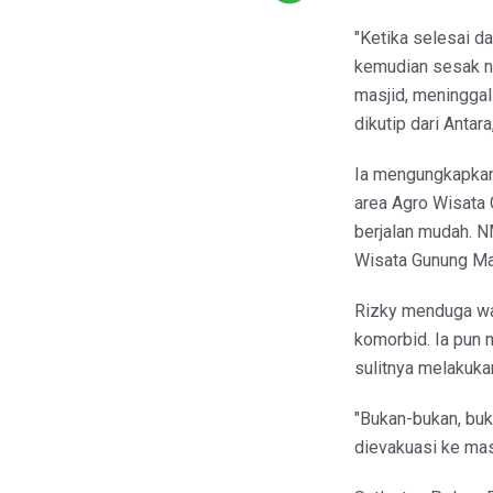
"Ketika selesai d
kemudian sesak naf
masjid, meninggal 
dikutip dari Antar
Ia mengungkapkan,
area Agro Wisata
berjalan mudah. N
Wisata Gunung Ma
Rizky menduga wan
komorbid. Ia pun
sulitnya melakuka
"Bukan-bukan, buka
dievakuasi ke masj