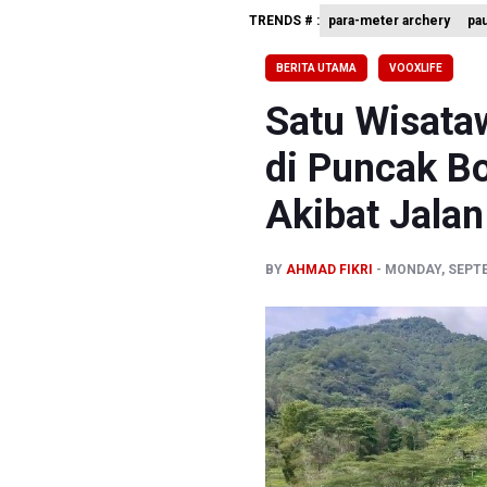
TRENDS # :
para-meter archery
pa
BPIP: Sat
BNPB Min
BERITA UTAMA
VOOXLIFE
Kemensos
Satu Wisata
di Puncak Bo
Akibat Jala
BY
AHMAD FIKRI
MONDAY, SEPTE