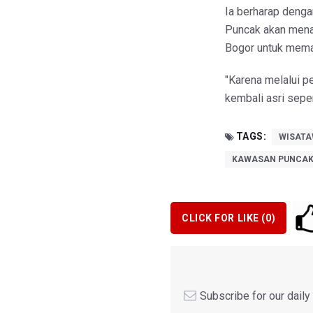
Ia berharap denga
Puncak akan mena
Bogor untuk mema
"Karena melalui p
kembali asri sepert
TAGS:
WISATA
KAWASAN PUNCAK
CLICK FOR LIKE (
0
)
Subscribe for our dail