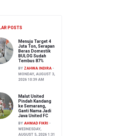
hkan Pembakaran Lahan untuk Membuka Kebun Warga
LAR POSTS
027
Menuju Target 4
Juta Ton, Serapan
Beras Domestik
BULOG Sudah
Tembus 87%
BY
ZAHWA INDIRA
MONDAY, AUGUST 3,
2026 10:39 AM
Malut United
Pindah Kandang
ke Semarang,
Ganti Nama Jadi
Java United FC
BY
AHMAD FIKRI
WEDNESDAY,
AUGUST 5, 2026 1:31