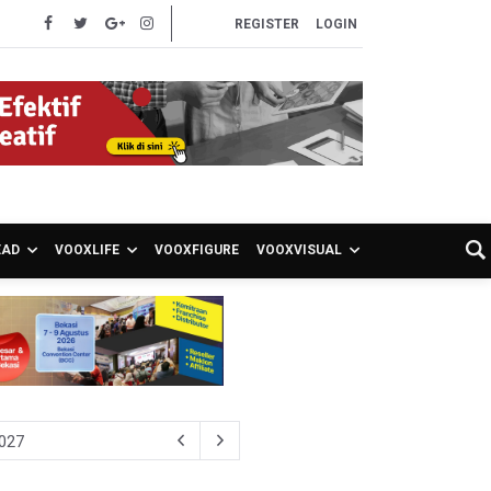
REGISTER
LOGIN
EAD
VOOXLIFE
VOOXFIGURE
VOOXVISUAL
ran Bapenda
onom Sebut Investor Masih Selektif