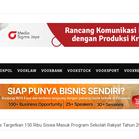
OXPOL
VOOXLAW
VOOXBANK
VOOXSTOCK
VOOXSPORT
VOOXR
KI Jakarta Pastikan Data Pajak dan Aset Daerah Aman dari Kebaka
an Ekonomi 5,3 Persen Belum Cukup Dongkrak Optimisme Pasar, Ek