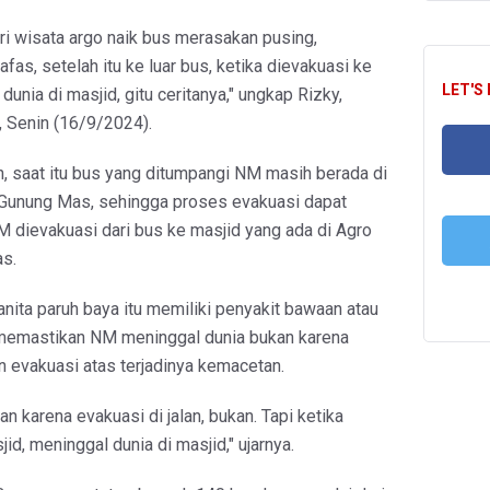
ari wisata argo naik bus merasakan pusing,
as, setelah itu ke luar bus, ketika dievakuasi ke
LET'S
dunia di masjid, gitu ceritanya," ungkap Rizky,
a, Senin (16/9/2024).
 saat itu bus yang ditumpangi NM masih berada di
 Gunung Mas, sehingga proses evakuasi dapat
FA
M dievakuasi dari bus ke masjid yang ada di Agro
s.
T
ita paruh baya itu memiliki penyakit bawaan atau
 memastikan NM meninggal dunia bukan karena
n evakuasi atas terjadinya kemacetan.
n karena evakuasi di jalan, bukan. Tapi ketika
id, meninggal dunia di masjid," ujarnya.