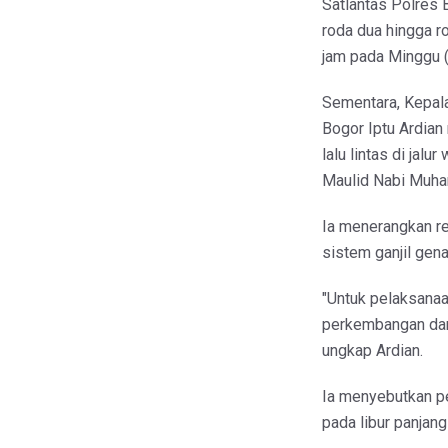
Satlantas Polres 
roda dua hingga r
jam pada Minggu 
Sementara, Kepala
Bogor Iptu Ardia
lalu lintas di jal
Maulid Nabi Muh
Ia menerangkan re
sistem ganjil gen
"Untuk pelaksanaa
perkembangan dan
ungkap Ardian.
Ia menyebutkan pe
pada libur panjang 