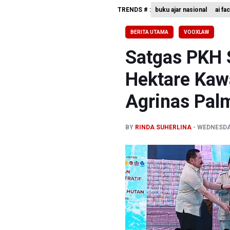
TRENDS # :
buku ajar nasional
ai fa
Bank Indo
Penjelasa
BERITA UTAMA
VOOXLAW
Terkait T
Satgas PKH 
Hektare Kaw
Agrinas Pal
BY
RINDA SUHERLINA
WEDNESDAY