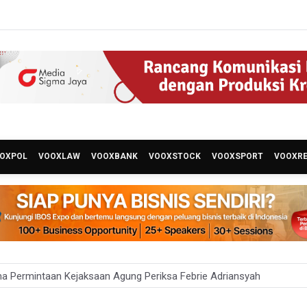
OXPOL
VOOXLAW
VOOXBANK
VOOXSTOCK
VOOXSPORT
VOOXR
a Permintaan Kejaksaan Agung Periksa Febrie Adriansyah
ian ESDM Kaji Pengembangan PLTS Sepanjang Jalan Tol Trans-Jawa