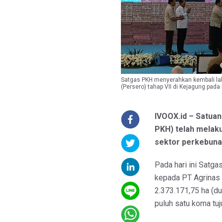
Satgas PKH menyerahkan kembali la
(Persero) tahap VII di Kejagung pad
IVOOX.id – Satua
PKH) telah melak
sektor perkebuna
Pada hari ini Satg
kepada PT Agrinas 
2.373.171,75 ha (dua
puluh satu koma tuju