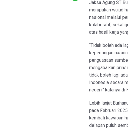
Jaksa Agung ST Bur
merupakan wujud ha
nasional melalui p
kolaboratif, sekali
atas hasil kerja yan
“Tidak boleh ada l
kepentingan nasiona
penguasaan sumber 
mengabaikan prinsi
tidak boleh lagi a
Indonesia secara m
negeri,” katanya di
Lebih lanjut Burha
pada Februari 2025
kembali kawasan hut
delapan puluh semb