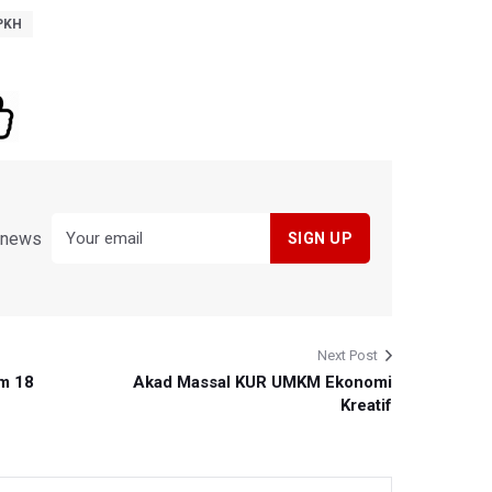
PKH
y news
Next Post
m 18
Akad Massal KUR UMKM Ekonomi
Kreatif