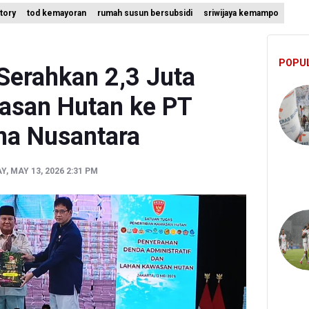
ctory
tod kemayoran
rumah susun bersubsidi
sriwijaya kemampo
nesia Sebut Cadangan Devisa Akhir Juli Sebesar 145,3 Miliar Dolar A
n Kemenkes: Pasien BPJS Kesehatan Viral Tunggu 8 Jam karena H
POPU
emuan 995 Pucuk Senjata, Yayasan Sekolah: Tak Ada Ekskul Menemb
Serahkan 2,3 Juta
asan Hutan ke PT
ma Nusantara
, MAY 13, 2026 2:31 PM