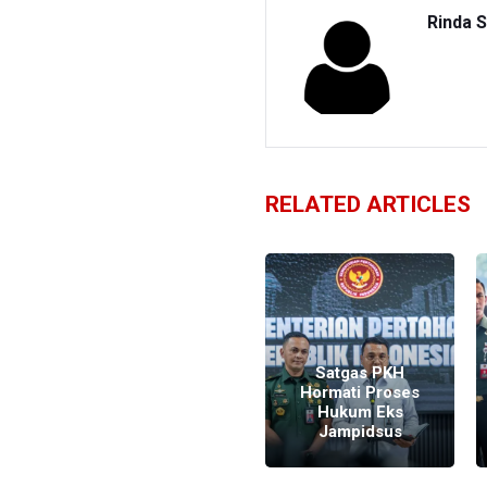
Rinda S
RELATED ARTICLES
Satgas PKH
Serahkan Uang
Satgas PKH
Total Rp11,4
Hormati Proses
n
Triliun ke Kas
Hukum Eks
Negara
Jampidsus