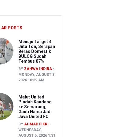
S
CU RSCM Terbatas
LAR POSTS
ak
Menuju Target 4
Juta Ton, Serapan
Beras Domestik
BULOG Sudah
Tembus 87%
BY
ZAHWA INDIRA
MONDAY, AUGUST 3,
2026 10:39 AM
Malut United
Pindah Kandang
ke Semarang,
Ganti Nama Jadi
Java United FC
BY
AHMAD FIKRI
WEDNESDAY,
AUGUST 5, 2026 1:31