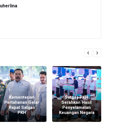
uherlina
Prab
Kementerian
Satgas PKH
Rp10 T
Pertahanan Gelar
Serahkan Hasil
Satga
Rapat Satgas
Penyelamatan
Reno
PKH
Keuangan Negara
Ribu 