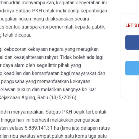
hanuddin menyampaikan, kegiatan penyerahan ini
dirnya Satgas PKH untuk melindungi kepentingan
enegakan hukum yang dilaksanakan secara
LET'S
gus bentuk transparansi pemerintah kepada publik
g telah dicapai.
agi kebocoran kekayaan negara yang merugikan
l dan kesejahteraan rakyat. Tidak boleh ada lagi
FA
daya alam oleh segelintir pihak yang
p keadilan dan kemanfaatan bagi masyarakat dan
da pengusaha yang memanfaatkan kekayaan
T
elawan hukum dan melarikan uangnya ke luar
 Kejaksaan Agung, Rabu (13/5/2026).
nuddin menyampaikan, Satgas PKH sejak terbentuk
 hingga hari ini berhasil melakukan penguasaan
an seluas 5.889.141,31 ha (lima juta delapan ratus
ilan ribu seratus empat puluh satu koma tiga satu