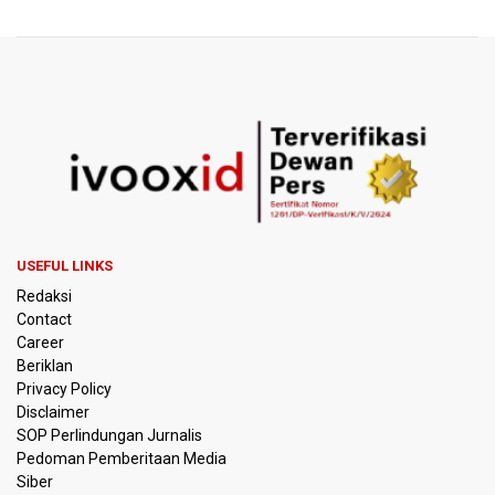
Lawan Thailand
Xabi Alonso Sebut Dukungan Penggemar Chelsea
Menakjubkan di GBK, Menang Lawan AC Milan 3-0
Pakar: Pengungkapan TPPU Eks Jampidsus Febrie
Adriansyah Harus Buktikan Pidana Asal
Tim 9 Kejagung Periksa Febrie Adransayah sebagai
Tersangka dan Saksi Terkait Kasus TPPU
USEFUL LINKS
BPIP: Satu Siswa Sekolah Rakyat Jadi Calon Paskibraka
Redaksi
Nasional
Contact
Career
Kemarau Panjang, BNPB Minta Kalbar Tinjau Perda Bakar
Beriklan
Lahan
Privacy Policy
Disclaimer
Kemensos Targetkan 150 Ribu Siswa Masuk Program
SOP Perlindungan Jurnalis
Sekolah Rakyat Tahun 2027
Pedoman Pemberitaan Media
Siber