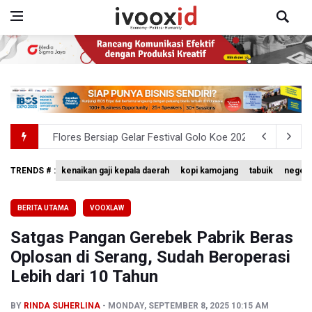
Flores Bersiap Gelar Festival Golo Koe 2026, Promosikan
Kemkomdigi Targetkan Reaktivasi IGRS Rampung 2026
TRENDS # :
kenaikan gaji kepala daerah
kopi kamojang
tabuik
negeri
Anggota DPR Minta Rencana Kenaikan Gaji Kepala Daerah
BERITA UTAMA
VOOXLAW
BGN Wajibkan Ompreng MBG Cantumkan Batas Waktu Ko
Satgas Pangan Gerebek Pabrik Beras
BEI Catat Pertumbuhan Investor Saham Capai 10,05 Juta
Oplosan di Serang, Sudah Beroperasi
Lebih dari 10 Tahun
BY
RINDA SUHERLINA
MONDAY, SEPTEMBER 8, 2025 10:15 AM