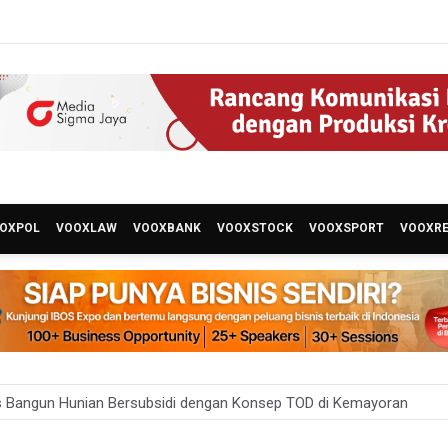
OXPOL
VOOXLAW
VOOXBANK
VOOXSTOCK
VOOXSPORT
VOOXR
 Bangun Hunian Bersubsidi dengan Konsep TOD di Kemayoran
nesia Sebut Cadangan Devisa Akhir Juli Sebesar 145,3 Miliar Dolar A