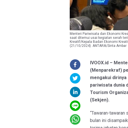
Menteri Pariwisata dan Ekonomi Kre
saat ditemui usai kegiatan serah te
Kreatif/Kepala Badan Ekonomi Kreatif
(21/10/2024). ANTARA/Sinta Ambar
IVOOX.id – Menter
(Menparekraf) pe
mengakui dirinya
pariwisata dunia 
Tourism Organiza
(Sekjen).
“Tawaran-tawaran 
bulan ini disampaik
terima jabatan kep