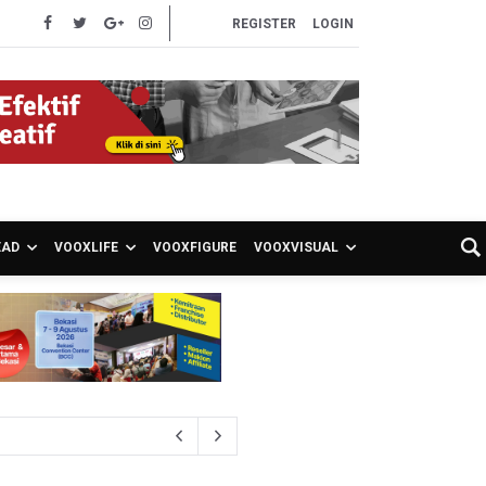
REGISTER
LOGIN
EAD
VOOXLIFE
VOOXFIGURE
VOOXVISUAL
S