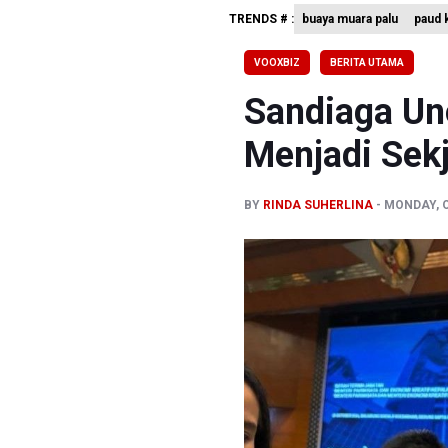
TRENDS # :
buaya muara palu
paud k
Pemerint
Pendakian
VOOXBIZ
BERITA UTAMA
Menkomdig
Sandiaga Un
Menjadi Se
BY
RINDA SUHERLINA
MONDAY, O