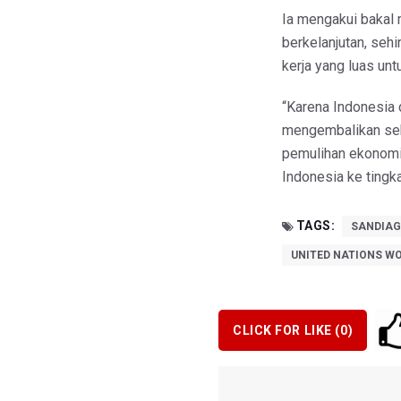
Ia mengakui bakal 
berkelanjutan, se
kerja yang luas unt
“Karena Indonesia
mengembalikan sek
pemulihan ekonomi.
Indonesia ke tingka
TAGS:
SANDIAG
UNITED NATIONS W
CLICK FOR LIKE (
0
)