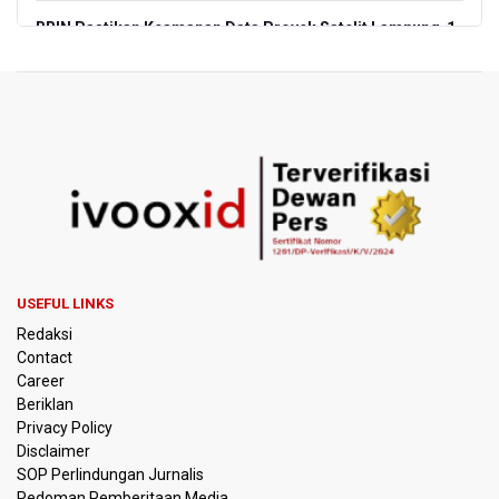
BRIN Pastikan Keamanan Data Proyek Satelit Lampung-1
BRIN Sebut Teknologi ANG Berpotensi Hemat Subsidi LPG
hingga Rp26 triliun
Kuasa Hukum Klaim 995 Airsoft Gun di Sekolah Swasta
Jaksel Berizin, Bantah Kepemilikan Senjata Api dan
Narkoba
Menperin Sebut Insentif Kendaraan Listrik untuk Produk
Bernilai Tambah Tinggi
USEFUL LINKS
Sri Mulyani Indrawati Kembali ke Bank Dunia
Redaksi
Contact
Persebaya Juara Piala Presiden 2026, Menang Adu Pinalti
Career
Lawan Persib Bandung
Beriklan
Privacy Policy
Dari Literasi Teks ke Literasi Multimodal
Disclaimer
SOP Perlindungan Jurnalis
Pedoman Pemberitaan Media