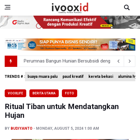
Bank Indonesia Sebut Cadangan Devisa Akhir Juli Sebesar
Pemerintah Matangkan Rencana Pembaruan Buku Ajar N
TRENDS # :
buaya muara palu
paud kreatif
kereta bekasi
alumina hyd
Pendakian Gunung Gede Pangrango Ditutup karena Keba
VOOXLIFE
BERITA UTAMA
FOTO
Menkomdigi Sebut Kehadiran AI Factory Perkuat Posisi 
Ritual Tiban untuk Mendatangkan
Perumnas Bangun Hunian Bersubsidi dengan Konsep TO
Hujan
BY
BUDIYANTO
MONDAY, AUGUST 5, 2024 1:00 AM