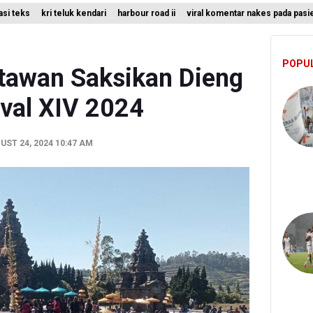
rasi teks
kri teluk kendari
harbour road ii
viral komentar nakes pada pasi
lidiki Temuan Senjata Api di Yayasan Sekolah Swasta di Jaksel
asi Teks ke Literasi Multimodal
POPU
erbitkan 40 Buku Digital Pendidikan Agama Islam, Dapat Diunduh Gr
tawan Saksikan Dieng
ival XIV 2024
ST 24, 2024 10:47 AM