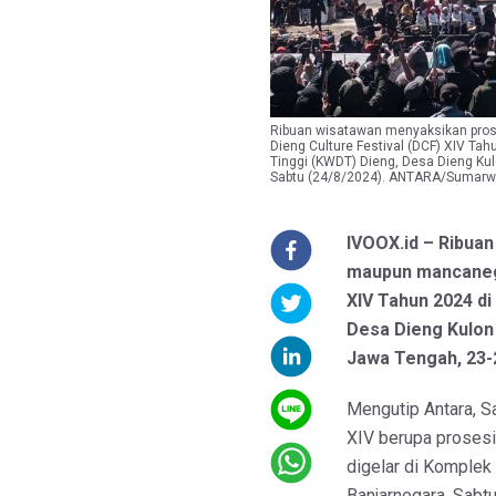
Ribuan wisatawan menyaksikan pros
Dieng Culture Festival (DCF) XIV Ta
Tinggi (KWDT) Dieng, Desa Dieng Ku
Sabtu (24/8/2024). ANTARA/Sumarw
IVOOX.id – Ribuan
maupun mancanega
XIV Tahun 2024 d
Desa Dieng Kulon
Jawa Tengah, 23-
Mengutip Antara, S
XIV berupa proses
digelar di Komplek
Banjarnegara, Sabtu