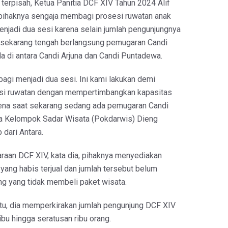
erpisah, Ketua Panitia DCF XIV Tahun 2024 Alif
pihaknya sengaja membagi prosesi ruwatan anak
njadi dua sesi karena selain jumlah pengunjungnya
t sekarang tengah berlangsung pemugaran Candi
da di antara Candi Arjuna dan Candi Puntadewa.
bagi menjadi dua sesi. Ini kami lakukan demi
si ruwatan dengan mempertimbangkan kapasitas
rena saat sekarang sedang ada pemugaran Candi
tua Kelompok Sadar Wisata (Pokdarwis) Dieng
 dari Antara.
aan DCF XIV, kata dia, pihaknya menyediakan
yang habis terjual dan jumlah tersebut belum
g yang tidak membeli paket wisata.
 itu, dia memperkirakan jumlah pengunjung DCF XIV
bu hingga seratusan ribu orang.