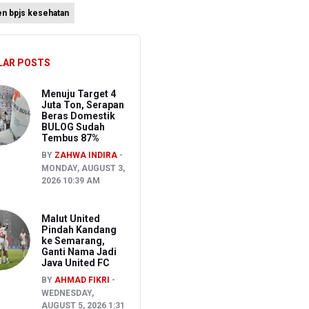
en bpjs kesehatan
LAR POSTS
atis
Menuju Target 4
Juta Ton, Serapan
Beras Domestik
BULOG Sudah
Tembus 87%
BY
ZAHWA INDIRA
MONDAY, AUGUST 3,
2026 10:39 AM
Malut United
Pindah Kandang
ke Semarang,
Ganti Nama Jadi
Java United FC
BY
AHMAD FIKRI
WEDNESDAY,
AUGUST 5, 2026 1:31